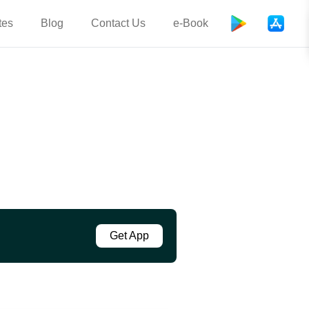
tes
Blog
Contact Us
e-Book
Get App