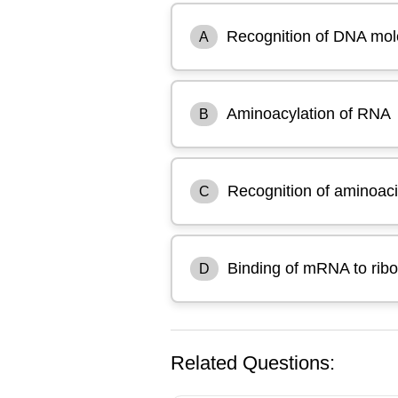
Recognition of DNA mol
A
Aminoacylation of RNA
B
Recognition of aminoac
C
Binding of mRNA to ri
D
Related Questions: