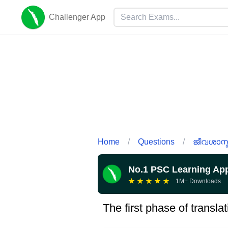
Challenger App
Home
/
Questions
/
ജീവശാസ്ത
No.1 PSC Learning Ap
★
★
★
★
★
1M+ Downloads
The first phase of translat