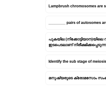
Lampbrush chromosomes are s
________ pairs of autosomes a
Translation begins when the sm
initiator tRNA carrying the fir
പുകയില (നിക്കോട്ടിയാന)യിലെ 
complex and sets the stage fo
ഇടപെടലാണ് നിരീക്ഷിക്കപ്പെടുന്
occurs prior but is technically 
is part of transcription or amino
Identify the sub stage of meiosis
മനുഷ്യരുടെ ക്രോമസോം സംഖ