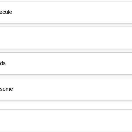
ecule
ids
bosome