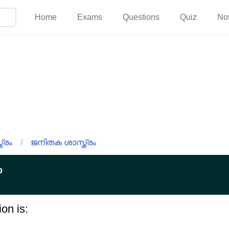
Home
Exams
Questions
Quiz
No
്രം
/
ജനിതക ശാസ്ത്രം
p
ion is: