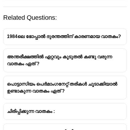
Related Questions:
1984ലെ ഭോപ്പാൽ ദുരന്തത്തിന് കാരണമായ വാതകം?
അന്തരീക്ഷത്തിൽ ഏറ്റവും കൂടുതൽ കണ്ടു വരുന്ന
വാതകം ഏത് ?
അമോണിയ
അമോണിയം ക്ലോറൈഡ് കാൽസ്യം
പൊട്ടാസിയം പെർമാംഗനേറ്റ് തരികൾ ചൂടാക്കിയാൽ
ഹൈഡ്രോക്സൈഡുമായി
ഉണ്ടാകുന്ന വാതകം ഏത് ?
പ്രവർത്തിക്കുമ്പോൾ ലഭിക്കുന്ന വാതകം
അമോണിയ ഒരു ബേസിക് സ്വഭാവമുള്ള
വാതകമാണ്
ചിരിപ്പിക്കുന്ന വാതകം :
റഫ്രിജറേറ്ററുകളിൽ ഉപയോഗിക്കുന്ന വാതകം
-
അമോണിയ
നിറമില്ലാത്ത രൂക്ഷ ഗന്ധമുള്ള വാതകമാണ്