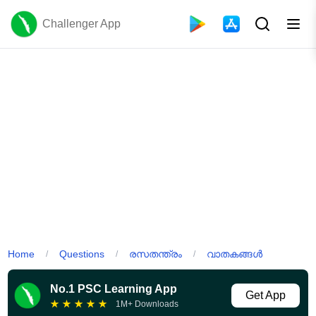
Challenger App
Home
Questions
രസതന്ത്രം
വാതകങ്ങൾ
/
/
/
No.1 PSC Learning App
Get App
★
★
★
★
★
1M+ Downloads