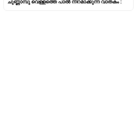
ചുണ്ണാമ്പു വെള്ളത്തെ പാൽ നിറമാക്കുന്ന വാതകം :
അമോണിയ
അമോണിയ വ്യാവസായികമായി
നിർമ്മിക്കുന്ന പ്രക്രിയ -
ഹേബർ പ്രക്രിയ
ഹേബർ പ്രക്രിയ കണ്ടെത്തിയത് -
ഫ്രിറ്റ്സ്
ഹേബർ
ഹേബർ പ്രക്രിയയിൽ ഉൽപ്രേരകമായി
ഉപയോഗിക്കുന്നത് -
സ്പോഞ്ചി അയൺ
ഹേബർ പ്രക്രിയയിൽ ഉപയോഗിക്കുന്ന
താപനില -
450 °C
Address
Valamkottil Towers,
Judgemukku,
Download Challenger App
Thrikkakara PO