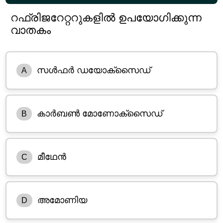
റഫ്രിജറേറ്ററുകളിൽ ഉപയോഗിക്കുന്ന
വാതകം
സൾഫർ ഡയോക്സൈഡ്
A
കാർബൺ മോണോക്സൈഡ്
B
മീഥേൻ
C
അമോണിയ
D