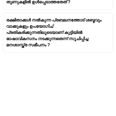
curriculum theorists, instructional researchers, and
തൂണുകളിൽ ഉൾപ്പെടാത്തതേത് ?
testing and assessment specialists led by
Lorin
Anderson
(a former student of Bloom) and
David
Krathwohl
(one of Bloom's original collaborators)
രക്ഷിതാക്കൾ നൽകുന്ന പ്രബലനത്തോട് ശബ്ദവും
published a revised version of Bloom's Taxonomy.
വാക്കുകളും ഉപയോഗിച്
പ്രതികരിക്കുന്നതിലൂടെയാണ് കുട്ടിയിൽ
The revised taxonomy makes significant changes,
ഭാഷാവികസനം നടക്കുന്നതെന്ന് സൂചിപ്പിച്ച
including changing the categories from nouns to
മനശാസ്ത്ര സമീപനം ?
verbs and restructuring the hierarchy, but more
importantly for this question, it introduced two
dimensions: the
Cognitive Process Dimension
and
the
Knowledge Dimension
.
The Knowledge Dimension in Revised
Bloom's Taxonomy
The Knowledge Dimension classifies the type of
knowledge that students are expected to acquire or
construct. It is typically broken down into four levels,
moving from concrete to abstract, and from specific