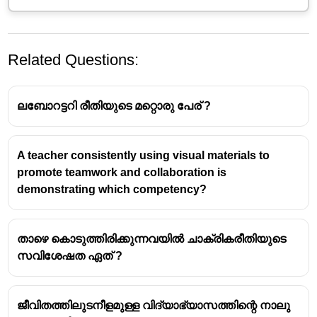
Related Questions:
ലബോറട്ടറി രീതിയുടെ മറ്റൊരു പേര് ?
A teacher consistently using visual materials to
promote teamwork and collaboration is
Bloom's Taxonomy
demonstrating which competency?
Bloom's Taxonomy
is a classification system used
to define and distinguish different levels of human
താഴെ കൊടുത്തിരിക്കുന്നവയിൽ ചാക്രികരീതിയുടെ
cognition—thinking, learning, and understanding. It
സവിശേഷത ഏത് ?
was originally created in 1956 under the leadership
of educational psychologist
Benjamin Bloom
.
In 2001, a group of cognitive psychologists,
ജീവിതത്തിലുടനീളമുള്ള വിദ്യാഭ്യാസത്തിന്റെ നാലു