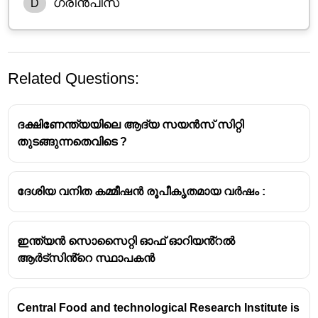
ഗ്രീൻപീസ്
D
Related Questions:
ദക്ഷിണേന്ത്യയിലെ ആദ്യ സയൻസ് സിറ്റി
തുടങ്ങുന്നതെവിടെ ?
ദേശിയ വനിത കമ്മീഷൻ രൂപീകൃതമായ വർഷം :
ഇന്ത്യൻ സൊസൈറ്റി ഓഫ് ഓറിയൻ്റൽ
ആർട്സിൻ്റെ സ്ഥാപകൻ
Central Food and technological Research Institute is