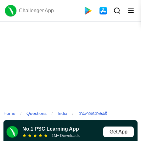
Challenger App
Home
Questions
India
സംഘടനകൾ
/
/
/
No.1 PSC Learning App
Get App
★
★
★
★
★
1M+ Downloads