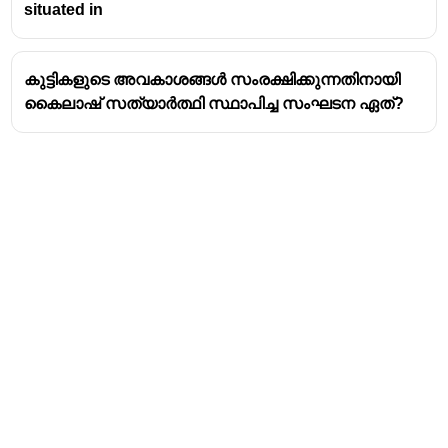
situated in
കുട്ടികളുടെ അവകാശങ്ങൾ സംരക്ഷിക്കുന്നതിനായി
കൈലാഷ് സത്യാർത്ഥി സ്ഥാപിച്ച സംഘടന ഏത്?
Address