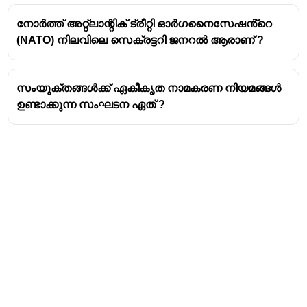
നോർത്ത് അറ്റ്ലാന്റിക് ട്രീറ്റി ഓർഗനൈസേഷൻ്റെ
(NATO) നിലവിലെ സെക്രട്ടറി ജനറൽ ആരാണ് ?
സംയുക്തങ്ങൾക്ക് ഏകീകൃത നാമകരണ നിയമങ്ങൾ
ഉണ്ടാക്കുന്ന സംഘടന ഏത് ?