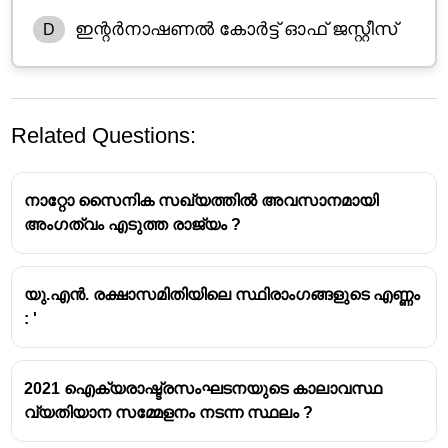
ഇന്റർനാഷണൽ കോർട്ട് ഓഫ് ജസ്റ്റീസ്
D
Related Questions:
നാറ്റോ സൈനിക സഖ്യത്തിൽ അവസാനമായി
അംഗത്വം എടുത്ത രാജ്യം ?
യു.എൻ. രക്ഷാസമിതിയിലെ സ്ഥിരാംഗങ്ങളുടെ എണ്ണം
: '
2021 ഐക്യരാഷ്ട്രസംഘടനയുടെ കാലാവസ്ഥ
വ്യതിയാന സമ്മേളനം നടന്ന സ്ഥലം ?