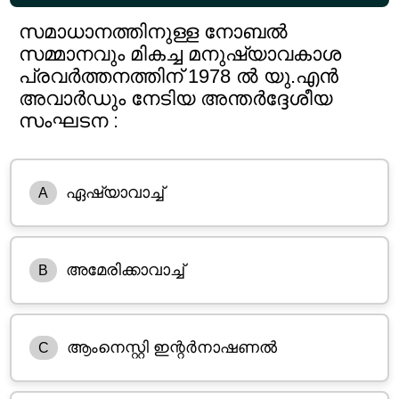
സമാധാനത്തിനുള്ള നോബൽ
സമ്മാനവും മികച്ച മനുഷ്യാവകാശ
പ്രവർത്തനത്തിന് 1978 ൽ യു.എൻ
അവാർഡും നേടിയ അന്തർദ്ദേശീയ
സംഘടന :
ഏഷ്യാവാച്ച്
A
അമേരിക്കാവാച്ച്
B
ആംനെസ്റ്റി ഇന്റർനാഷണൽ
C