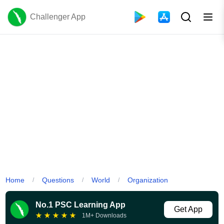
Challenger App
Home
Questions
World
Organization
/
/
/
No.1 PSC Learning App
Get App
★
★
★
★
★
1M+ Downloads