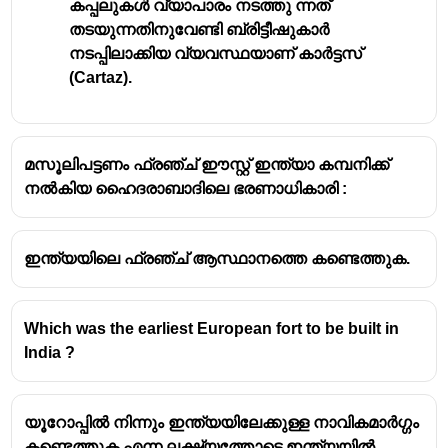
കപ്പലുകൾ വ്യാപാരം നടത്തു ന്നത്
തടയുന്നതിനുവേണ്ടി ബ്രിട്ടീഷുകാർ
നടപ്പിലാക്കിയ വ്യവസ്ഥയാണ് കാർട്ടസ്
(Cartaz).
മസൂലിപട്ടണം ഫ്രഞ്ച് ഈസ്റ്റ് ഇന്ത്യാ കമ്പനിക്ക്
നൽകിയ ഹൈദരാബാദിലെ ഭരണാധികാരി :
ഇന്ത്യയിലെ ഫ്രഞ്ച് ആസ്ഥാനത്തെ കണ്ടെത്തുക.
Which was the earliest European fort to be built in
India ?
യൂറോപ്പിൽ നിന്നും ഇന്ത്യയിലേക്കുള്ള നാവികമാർഗ്ഗം
കണ്ടെത്തുക എന്ന ലക്ഷ്യത്തോടെ ഇന്ത്യയിൽ