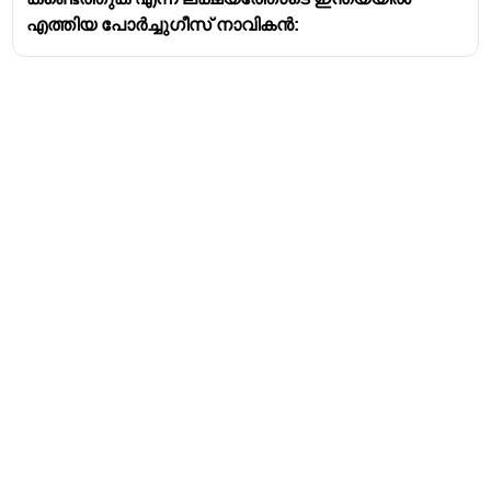
എത്തിയ പോർച്ചുഗീസ് നാവികൻ:
Address
Valamkottil Towers,
Judgemukku,
Download Challenger App
Thrikkakara PO