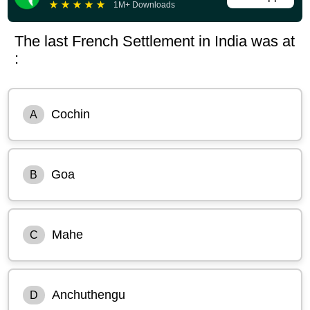
★
★
★
★
★
1M+ Downloads
The last French Settlement in India was at
:
Cochin
A
Goa
B
Mahe
C
Anchuthengu
D