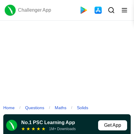
Challenger App
Home
Questions
Maths
Solids
/
/
/
No.1 PSC Learning App
Get App
★
★
★
★
★
1M+ Downloads