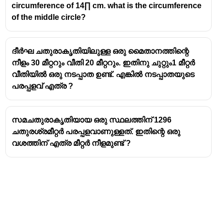
circumference of 14∏ cm. what is the circumference
of the middle circle?
ദീർഘ ചതുരാകൃതിയിലുള്ള ഒരു മൈതാനത്തിന്റെ
നീളം 30 മീറ്ററും വീതി 20 മീറ്ററും. ഇതിനു ചുറ്റും1 മീറ്റർ
വീതിയിൽ ഒരു നടപ്പാത ഉണ്ട്. എങ്കിൽ നടപ്പാതയുടെ
പരപ്പളവ് എത്ര ?
സമചതുരാകൃതിയായ ഒരു സ്ഥലത്തിന് 1296
ചതുരശ്രമീറ്റർ പരപ്പളവാണുള്ളത്. ഇതിന്റെ ഒരു
വശത്തിന് എത്ര മീറ്റർ നീളമുണ്ട് ?