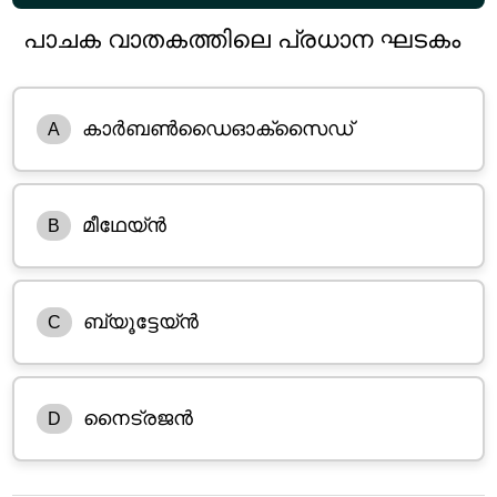
പാചക വാതകത്തിലെ പ്രധാന ഘടകം
കാർബൺഡൈഓക്സൈഡ്
A
മീഥേയ്ൻ
B
ബ്യൂട്ടേയ്ൻ
C
നൈട്രജൻ
D