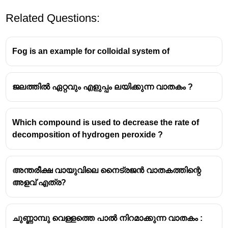
Related Questions:
Fog is an example for colloidal system of
ജലത്തിൽ ഏറ്റവും എളുപ്പം ലയിക്കുന്ന വാതകം ?
പാചകവാതകം (LPG - Liquefied Petroleum Gas)
പ്രധാനമായും
പ്രൊപ്പെയ്ൻ (Propane - C₃H₈)
,
Which compound is used to decrease the rate of
ബ്യൂട്ടെയ്ൻ (Butane - C₄H₁₀)
എന്നിവയുടെ
decomposition of hydrogen peroxide ?
മിശ്രിതമാണ്.
ഇവ രണ്ടും വ്യത്യസ്ത അനുപാതങ്ങളിൽ
അടങ്ങിയിരിക്കാം, ഇത് കാലാവസ്ഥയെയും
അന്തരീക്ഷ വായുവിലെ നൈട്രജൻ വാതകത്തിന്റെ
ഉപയോഗത്തെയും ആശ്രയിച്ചിരിക്കും. ചെറിയ
അളവ് എത്ര?
അളവിൽ ഐസോബ്യൂട്ടെയ്ൻ, പ്രൊപ്പിലീൻ,
ബ്യൂട്ടിലീൻ തുടങ്ങിയ
ഹൈഡ്രോകാർബണുകളും ഇതിൽ കാണാം.
ചുണ്ണാമ്പു വെള്ളത്തെ പാൽ നിറമാക്കുന്ന വാതകം :
പാചകവാതകത്തിന് സ്വാഭാവികമായി