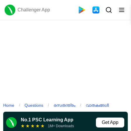
Challenger App
Home
Questions
രസതന്ത്രം
വാതകങ്ങൾ
/
/
/
No.1 PSC Learning App
Get App
★
★
★
★
★
1M+ Downloads