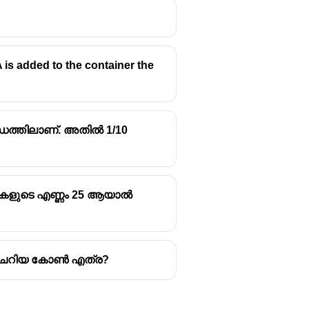
d A is added to the container the
്ധത്തിലാണ്. അതിൽ 1/10
്ടികളുടെ എണ്ണം 25 ആയാൽ
 ചെറിയ കോൺ എത്ര?