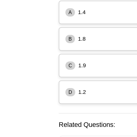
1.4
A
1.8
B
1.9
C
1.2
D
Related Questions: