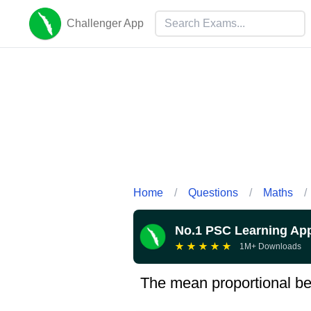
Challenger App
Home
/
Questions
/
Maths
/
No.1 PSC Learning Ap
★
★
★
★
★
1M+ Downloads
The mean proportional be