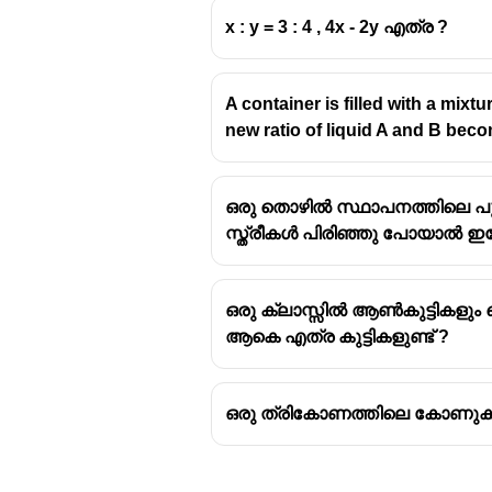
x : y = 3 : 4 , 4x - 2y എത്ര ?
A container is filled with a mixtur
The
mean proportional
between tw
new ratio of liquid A and B become
\sqrt{ab}
ab
Given:
a =
=
2.8
,
=
0.7
a
b
ഒരു തൊഴിൽ സ്ഥാപനത്തിലെ പുര
2.8,\quad
Calculation:
സ്ത്രീകൾ പിരിഞ്ഞു പോയാൽ ഇ
b = 0.7
\sqrt{2.8
2.8
×
0.7
=
1.96
=
1.4
\times 0.7}
=
ഒരു ക്ലാസ്സിൽ ആൺകുട്ടികളും
\sqrt{1.96}
ആകെ എത്ര കുട്ടികളുണ്ട് ?
= 1.4
ഒരു ത്രികോണത്തിലെ കോണുക