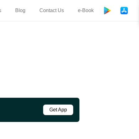
s
Blog
Contact Us
e-Book
Get App