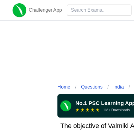
Challenger App
Home
/
Questions
/
India
/
No.1 PSC Learning Ap
★
★
★
★
★
1M+ Downloads
The objective of Valmiki