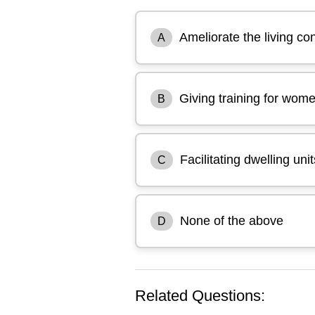
Ameliorate the living con
A
Giving training for wome
B
Facilitating dwelling uni
C
None of the above
D
Related Questions: