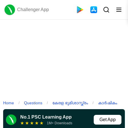
Challenger App
Home
Questions
കേരള ഭൂമിശാസ്ത്രം
കാർഷികം
/
/
/
No.1 PSC Learning App
Get App
★
★
★
★
★
1M+ Downloads