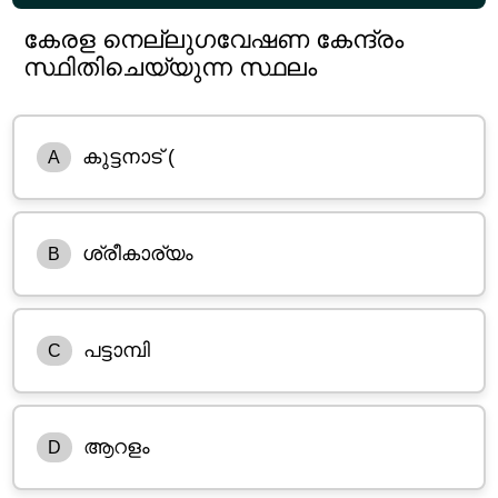
കേരള നെല്ലുഗവേഷണ കേന്ദ്രം
സ്ഥിതിചെയ്യുന്ന സ്ഥലം
കുട്ടനാട് (
A
ശ്രീകാര്യം
B
പട്ടാമ്പി
C
ആറളം
D