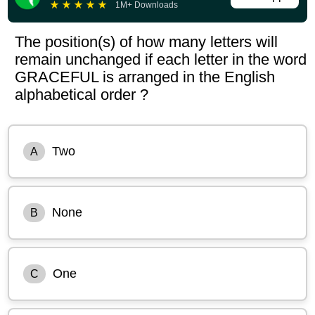
★
★
★
★
★
1M+ Downloads
The position(s) of how many letters will
remain unchanged if each letter in the word
GRACEFUL is arranged in the English
alphabetical order ?
Two
A
None
B
One
C