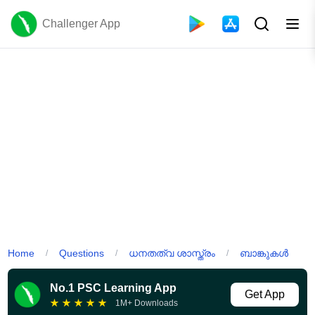
Challenger App
Home
Questions
ധനതത്വ ശാസ്ത്രം
ബാങ്കുകൾ
/
/
/
No.1 PSC Learning App
Get App
★
★
★
★
★
1M+ Downloads