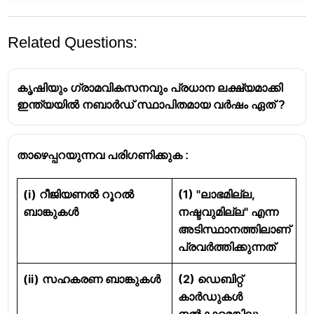
Related Questions:
കൃഷിയും ഗ്രാമവികസനവും പ്രധാന ലക്ഷ്യമാക്കി
ഇന്ത്യയിൽ നബാർഡ് സ്ഥാപിതമായ വർഷം ഏത് ?
താഴെപ്പറയുന്നവ പരിഗണിക്കുക :
(i) റീജിയണൽ റൂറൽ
(1) "ലാഭമില്ല,
ബാങ്കുകൾ
നഷ്ടവുമില്ല" എന്ന
അടിസ്ഥാനത്തിലാണ്
പ്രവർത്തിക്കുന്നത്
(ii) സഹകരണ ബാങ്കുകൾ
(2) ഡെബിറ്റ്
കാർഡുകൾ
നൽകാമെങ്കിലും