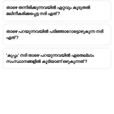
'പഞ്ചാബ്' എന്ന പേര് അഞ്ച് നദികളുടെ നാട്
താഴെ തന്നിരിക്കുന്നവയിൽ ഏറ്റവും കൂടുതൽ
(പഞ്ച് = അഞ്ച്, ആബ് = നദി) എന്ന
മലിനീകരിക്കപ്പെട്ട നദി ഏത് ?
അർത്ഥത്തിൽ നിന്നാണ് വന്നത്.
ഇന്ത്യയിലെ ഏറ്റവും പ്രധാനപ്പെട്ട കാർഷിക
മേഖലകളിൽ ഒന്നാണിത്.
താഴെ പറയുന്നവയിൽ പടിഞ്ഞാറോട്ടൊഴുകുന്ന നദി
ഈ സമതലങ്ങളിൽ ധാരാളം 'ദോആബുകൾ'
ഏത് ?
(രണ്ട് നദികൾക്കിടയിലുള്ള ഫലഭൂയിഷ്ഠമായ
പ്രദേശം) കാണപ്പെടുന്നു.
'കുപ്പം' നദി താഴെ പറയുന്നവയിൽ ഏതെല്ലാം
സംസ്ഥാനങ്ങളിൽ കൂടിയാണ് ഒഴുകുന്നത് ?