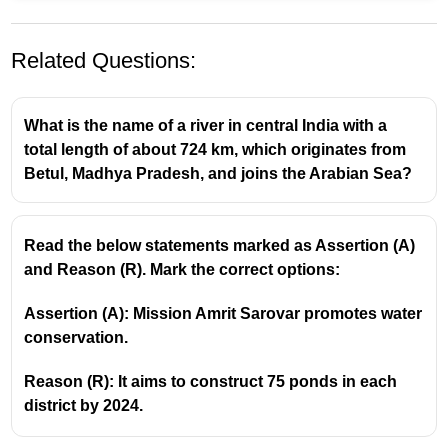
Related Questions:
What is the name of a river in central India with a
total length of about 724 km, which originates from
Betul, Madhya Pradesh, and joins the Arabian Sea?
പഞ്ചാബ്-ഹരിയാന സമതലങ്ങൾ
Read the below statements marked as Assertion (A)
and Reason (R). Mark the correct options:
പഞ്ചാബ്-ഹരിയാന സമതലത്തിന്റെ
രൂപീകരണത്തിന് കാരണമാകുന്ന നദി - സിന്ധു
Assertion (A): Mission Amrit Sarovar promotes water
സിന്ധു നദിയുടെയും അതിന്റെ പ്രധാന
conservation.
പോഷകനദികളായ
സത്‌ലജ്, ബിയാസ്, രവി,
ചിനാബ്, ഝലം
എന്നിവയുടെ എക്കൽ
Reason (R): It aims to construct 75 ponds in each
നിക്ഷേപങ്ങളാൽ രൂപംകൊണ്ട ഫലഭൂയിഷ്ഠമായ
district by 2024.
പ്രദേശമാണിത്.