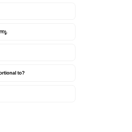
്നു.
rtional to?