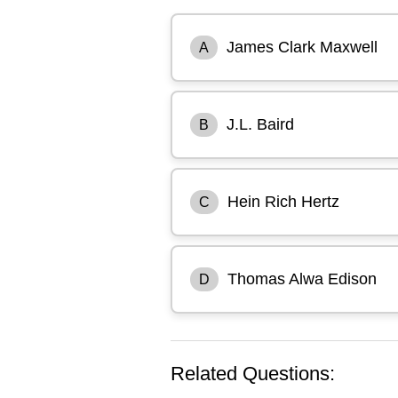
James Clark Maxwell
A
J.L. Baird
B
Hein Rich Hertz
C
Thomas Alwa Edison
D
Related Questions: