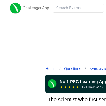
Challenger App
Home
/
Questions
/
ഭൗതിക ശ
No.1 PSC Learning Ap
★
★
★
★
★
1M+ Downloads
The scientist who first se