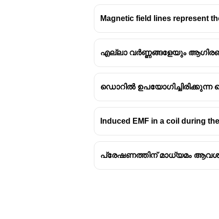
Magnetic field lines represent 
എല്ലാ വർണ്ണങ്ങളേയും ആഗിരണം ചെ
ഡൊറിൽ ഉപയോഗിച്ചിരിക്കുന്ന 
Induced EMF in a coil during th
പ്രേഷണത്തിന് മാധ്യമം ആവശ