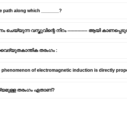
the path along which _______?
യ്യുന്ന വസ്തുവിന്റെ നിറം -------------- ആയി കാണപ്പെടുന
വൈദ്യുതകാന്തിക തരംഗം :
e phenomenon of electromagnetic induction is directly propo
്യമുള്ള തരംഗം ഏതാണ്?