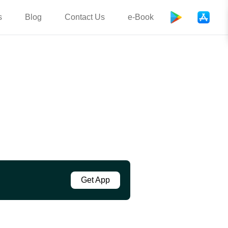
s
Blog
Contact Us
e-Book
Get App