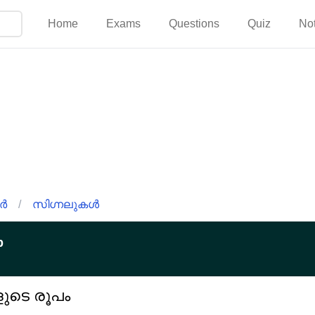
Home
Exams
Questions
Quiz
No
ർ
/
സിഗ്നലുകൾ
p
ുടെ രൂപം