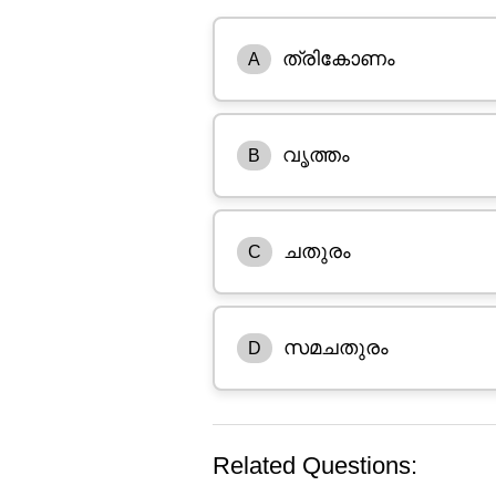
ത്രികോണം
A
വൃത്തം
B
ചതുരം
C
സമചതുരം
D
Related Questions: