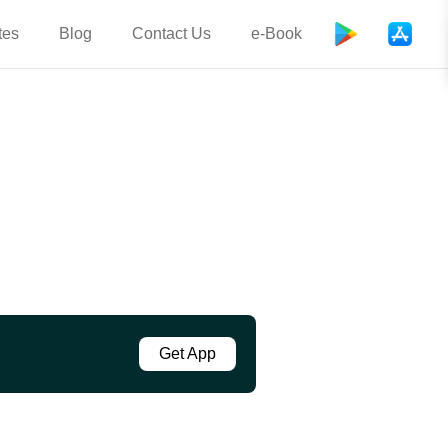
tes
Blog
Contact Us
e-Book
Get App