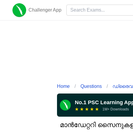
Challenger App
Home
/
Questions
/
ഡ്രൈവ
No.1 PSC Learning Ap
★
★
★
★
★
1M+ Downloads
മാൻഡേറ്ററി സൈനുകള