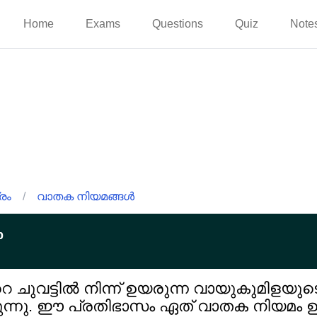
Home
Exams
Questions
Quiz
Note
രം
/
വാതക നിയമങ്ങൾ
p
ചുവട്ടിൽ നിന്ന് ഉയരുന്ന വായുകുമിളയുടെ 
ുന്നു. ഈ പ്രതിഭാസം ഏത് വാതക നിയമം ഉ