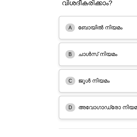
വിശദീകരിക്കാം?
ബോയിൽ നിയമം
A
ചാൾസ് നിയമം
B
ജൂൾ നിയമം
C
അവോഗാഡ്രോ നിയമ
D