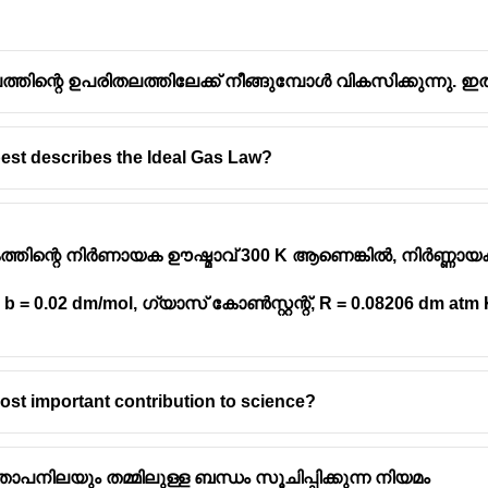
ത്തിന്റെ ഉപരിതലത്തിലേക്ക് നീങ്ങുമ്പോൾ വികസിക്കുന്നു.
best describes the Ideal Gas Law?
ിയമം (Boyle's Law)
ഉപയോഗിച്ച് വിശദീകരിക്കാം.
്, സ്ഥിരമായ താപനിലയിൽ (constant temperature), ഒരു ന
െ വ്യാപ്തത്തിന് (volume) വിപരീതാനുപാതികമായിരിക്കും (P ∝ 1/
്തിന്റെ നിർണായക ഊഷ്മാവ് 300 K ആണെങ്കിൽ, നിർണ്ണായക 
ടും.
 നിന്ന് മുകളിലേക്ക് വരുമ്പോൾ, ജലത്തിന്റെ മർദ്ദം കുറയുന്
b = 0.02 dm/mol, ഗ്യാസ് കോൺസ്റ്റന്റ്, R = 0.08206 dm atm 
വലുപ്പം) കൂടുന്നു.
ും വ്യാപ്തവും തമ്മിലുള്ള ബന്ധത്തെക്കുറിച്ചാണ്.
ം താപവും തമ്മിലുള്ള ബന്ധത്തെക്കുറിച്ചാണ്.
most important contribution to science?
 വാതകത്തിന്റെ മോളുകളുടെ എണ്ണവും വ്യാപ്തവും തമ്മിലുള്ള 
താപനിലയും തമ്മിലുള്ള ബന്ധം സൂചിപ്പിക്കുന്ന നിയമം