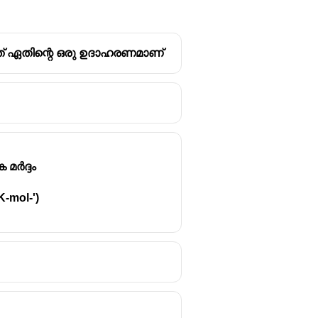
 ഇത് ഏതിന്റെ ഒരു ഉദാഹരണമാണ്
ിശ്ചിത അളവ് വാതകത്തിന്റെ
V). അതായത്, മർദ്ദം
മർദ്ദം
നു. മർദ്ദം കുറയുന്നതുകൊണ്ട്
K-mol-')
ബന്ധത്തെക്കുറിച്ചാണ്.