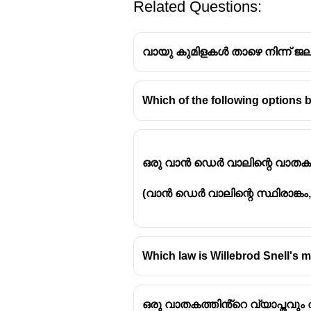
Related Questions:
വായു കുമിളകൾ താഴെ നിന്ന് ജല
Which of the following options 
ഈ പ്രതിഭാസം
ബോയിൽ ന
ബോയിൽ നിയമം അനുസരിച്ച
മർദ്ദം (pressure) അതിന്റ
ഒരു വാൻ ഡെർ വാലിന്റെ വാതകത
കുറയുമ്പോൾ വ്യാപ്തം കൂ
അക്വേറിയത്തിന്റെ അടിയിൽ
(വാൻ ഡെർ വാലിന്റെ സ്ഥിരാങ്കം, 
വായുകുമിളയുടെ വ്യാപ്തം (
ചാൾസ് നിയമം
- താപനിലയ
ജൂൾ നിയമം
- വൈദ്യുതിയു
Which law is Willebrod Snell's 
അവോഗാഡ്രോ നിയമം
-
ഒരു വാതകത്തിൻ്റെ വ്യാപ്തവും 