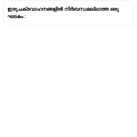
ജ്വലന പ്രക്രിയയിലൂടെ ഇന്ധനം വിഘടിച്ച്
ഇരുചക്രവാഹനങ്ങളിൽ നിർബന്ധമല്ലാത്ത ഒരു
ഊർജ്ജം പുറത്തുവിടുന്നു. ഈ ഊർജ്ജം
ഘടകം :
പിസ്റ്റണുകളെ ചലിപ്പിക്കുകയും, ആ ചലനം ക്രാങ്ക്
ഷാഫ്റ്റ് വഴി വാഹനത്തിന്റെ ചക്രങ്ങളിലേക്ക്
എത്തിക്കുകയും ചെയ്യുന്നു.
പ്രധാന എൻജിൻ തരങ്ങൾ:
പെട്രോൾ എൻജിൻ (Internal Combustion
Engine - ICE):
സ്പാർക്ക് പ്ലഗ് ഉപയോഗിച്ച്
ഇന്ധന-വായു മിശ്രിതം ജ്വലിപ്പിക്കുന്നു.
ഡീസൽ എൻജിൻ (Internal Combustion Engine
- ICE):
ഉയർന്ന മർദ്ദം കാരണം ഇന്ധനം സ്വയം
ജ്വലിക്കുന്നു.
ഇലക്ട്രിക് മോട്ടോർ:
വൈദ്യുതിയെ യാന്ത്രിക
ഊർജ്ജമാക്കി മാറ്റുന്നു.
ഹൈബ്രിഡ് എൻജിൻ:
പെട്രോൾ/ഡീസൽ
Address
എൻജിനും ഇലക്ട്രിക് മോട്ടോറും ഒരുമിച്ചു
Valamkottil Towers,
പ്രവർത്തിക്കുന്നു.
Judgemukku,