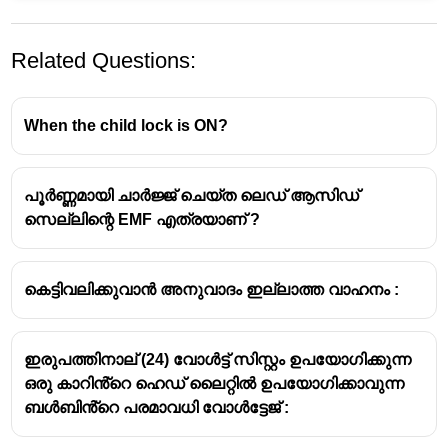
Related Questions:
When the child lock is ON?
പൂർണ്ണമായി ചാർജ്ജ് ചെയ്ത ലെഡ് ആസിഡ്
വാഹനങ്ങളിൽ രാസോർജ്ജം
സെല്ലിന്റെ EMF എത്രയാണ് ?
ഗതികോർജ്ജമാക്കി മാറ്റുന്ന സംവിധാനം:
എൻജിൻ
കെട്ടിവലിക്കുവാൻ അനുവാദം ഇല്ലാത്ത വാഹനം :
എൻജിൻ:
വാഹനങ്ങളിൽ രാസോർജ്ജത്തെ
(പെട്രോൾ, ഡീസൽ തുടങ്ങിയ ഇന്ധനങ്ങളിൽ
നിന്നുള്ളത്) യാന്ത്രിക ഊർജ്ജമായി അഥവാ
ഇരുപത്തിനാല് (24) വോൾട്ട് സിസ്റ്റം ഉപയോഗിക്കുന്ന
ഗതികോർജ്ജമായി (ചലനം) മാറ്റുന്ന പ്രധാന
ഒരു കാറിൻ്റെ ഹെഡ് ലൈറ്റിൽ ഉപയോഗിക്കാവുന്ന
ഭാഗമാണ് എൻജിൻ.
ബൾബിൻ്റെ പരമാവധി വോൾട്ടേജ് :
പ്രവർത്തന തത്വം:
എൻജിനകത്ത് നടക്കുന്ന