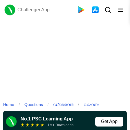
Challenger App
Home
Questions
ഡ്രൈവർ
വാഹനം
/
/
/
No.1 PSC Learning App
Get App
★
★
★
★
★
1M+ Downloads