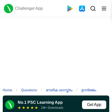
Challenger App
Home
Questions
ഭൗതിക ശാസ്ത്രം
ഊർജ്ജം
/
/
/
No.1 PSC Learning App
Get App
★
★
★
★
★
1M+ Downloads