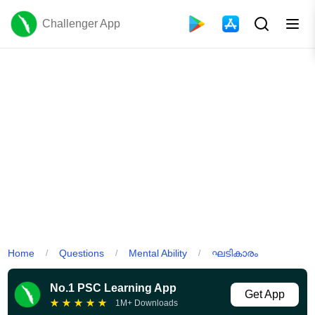
Challenger App
Home
Questions
Mental Ability
ഘടികാരം
/
/
/
No.1 PSC Learning App
Get App
★
★
★
★
★
1M+ Downloads