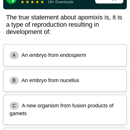
★
★
★
★
★
1M+ Downloads
The true statement about apomixis is, it is
a type of reproduction resulting in
development of:
An embryo from endosperm
A
An embryo from nucellus
B
A new organism from fusion products of
C
gamets