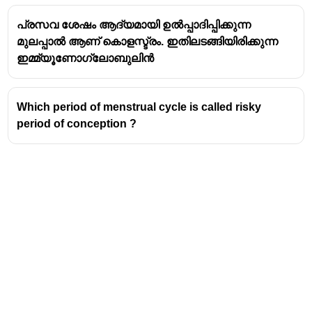
apomixis but not the general definition.
പ്രസവ ശേഷം ആദ്യമായി ഉൽപ്പാദിപ്പിക്കുന്ന
Option (b) "An embryo from endosperm" is incorrect
മുലപ്പാൽ ആണ് കൊളസ്ട്രം. ഇതിലടങ്ങിയിരിക്കുന്ന
because the endosperm serves as nutritive tissue,
ഇമ്മ്യൂണോഗ്ലോബുലിൻ
not the embryo.
Option (c) "A new organism from fusion products of
gametes" describes sexual reproduction, not
Which period of menstrual cycle is called risky
apomixis.
period of conception ?