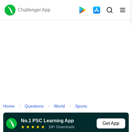
Challenger App
Home
Questions
World
Sports
/
/
/
No.1 PSC Learning App
Get App
★
★
★
★
★
1M+ Downloads