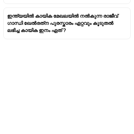
ഇന്ത്യയിൽ കായിക മേഖലയിൽ നൽകുന്ന രാജീവ്
ഗാന്ധി ഖേൽരത്‌ന പുരസ്കാരം ഏറ്റവും കൂടുതൽ
ലഭിച്ച കായിക ഇനം ഏത് ?
Address