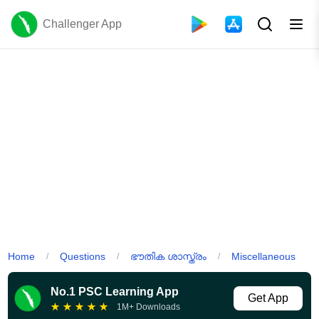
Challenger App
Home
Questions
ഭൗതിക ശാസ്ത്രം
Miscellaneous
/
/
/
No.1 PSC Learning App
Get App
★
★
★
★
★
1M+ Downloads