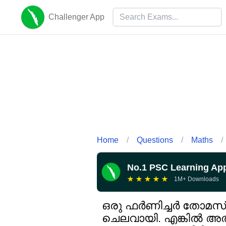
Challenger App
Home
/
Questions
/
Maths
/
No.1 PSC Learning Ap
★
★
★
★
★
1M+ Downloads
ഒരു ഫർണിച്ചർ തോമസ് 
ചെലവായി. എങ്കിൽ അത്