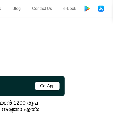
s
Blog
Contact Us
e-Book
Get App
യാൻ 1200 രൂപ
ോ നഷ്ടമോ എത്ര