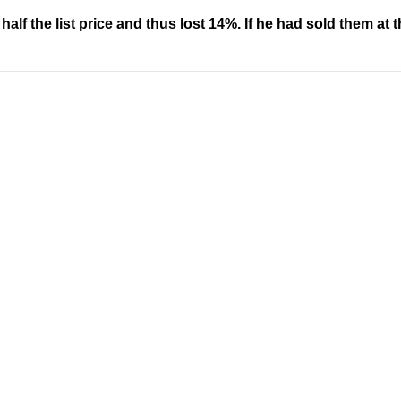
lf the list price and thus lost 14%. If he had sold them at th
Address
Company
Valamkottil Towers,
Privacy Polic
Judgemukku,
Contact Us
App
Thrikkakara PO
Terms & cond
682021,
Refund Polic
Kakkanad
About Us