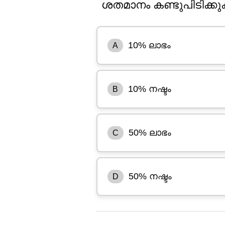
ശതമാനം കണ്ടുപിടിക്ക
10% ലാഭം
A
10% നഷ്ടം
B
50% ലാഭം
C
50% നഷ്ടം
D