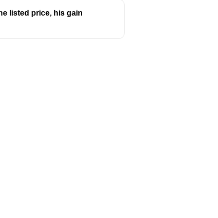
e listed price, his gain
Follow us
y
Youtube
Instagram
itions
Facebook
y