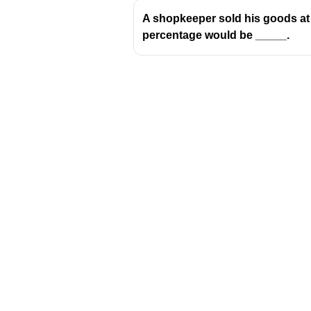
A shopkeeper sold his goods at ha
percentage would be _____.
Download Challenger 