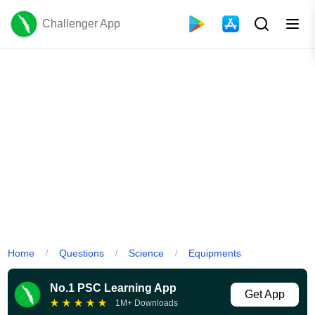
Challenger App
Home
Questions
Science
Equipments
/
/
/
No.1 PSC Learning App
Get App
★
★
★
★
★
1M+ Downloads