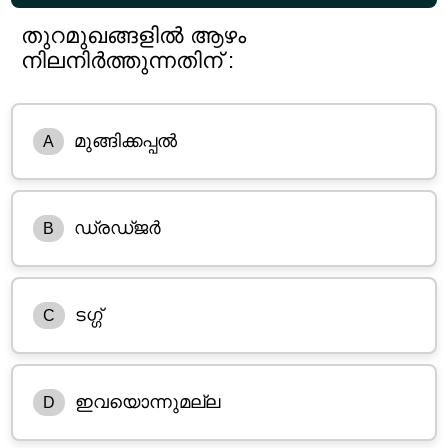
തുറമുഖങ്ങളിൽ ആഴം
നിലനിർത്തുന്നതിന് :
മുങ്ങിക്കപ്പൽ
A
ഡ്രഡ്ജർ
B
ടഗ്ഗ്
C
ഇവയൊന്നുമല്ല
D