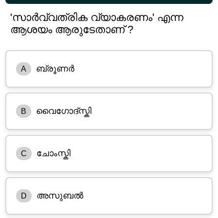
'സാർവ്വത്രിക വ്യാകരണം' എന്ന
ആശയം ആരുടേതാണ് ?
ബ്രൂണർ
A
വൈഗോദ്സ്കി
B
ചോംസ്കി
C
അസുബൽ
D