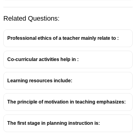
Related Questions:
Professional ethics of a teacher mainly relate to :
Co-curricular activities help in :
'സാർവ്വത്രിക വ്യാകരണം' (Universal Grammar)
എന്ന ആശയം
നോം ചോംസ്കി
യുടേതാണ്.
Learning resources include:
സാർവ്വത്രിക വ്യാകരണം
സാർവ്വത്രിക വ്യാകരണം എന്നത്, എല്ലാ
The principle of motivation in teaching emphasizes:
മനുഷ്യ ഭാഷകൾക്കും പൊതുവായ ചില
ഘടനാപരമായ തത്വങ്ങളുണ്ടെന്നും, ഈ തത്വങ്ങൾ
മനുഷ്യന്റെ തലച്ചോറിൽ ജന്മനാ തന്നെ
The first stage in planning instruction is:
ഉൾക്കൊള്ളിച്ചിട്ടുണ്ടെന്നും പറയുന്ന ഒരു