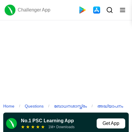
Challenger App
Home
Questions
ബോധനശാസ്ത്രം
അദ്ധ്യാപനം
/
/
/
No.1 PSC Learning App
Get App
★
★
★
★
★
1M+ Downloads