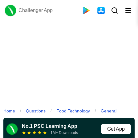
Challenger App
Home
Questions
Food Technology
General
/
/
/
No.1 PSC Learning App
Get App
★
★
★
★
★
1M+ Downloads