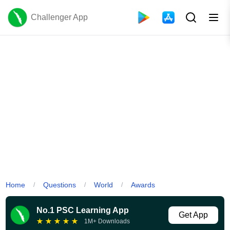
Challenger App
Home
Questions
World
Awards
/
/
/
No.1 PSC Learning App
Get App
★
★
★
★
★
1M+ Downloads