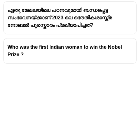
ഏതു മേഖലയിലെ പഠനവുമായി ബന്ധപ്പെട്ട
സംഭാവനയ്ക്കാണ് 2023 ലെ ഭൌതികശാസ്ത്ര
നോബൽ പുരസ്കാരം പ്രഖ്യാപിച്ചത്?
Who was the first Indian woman to win the Nobel
Prize ?