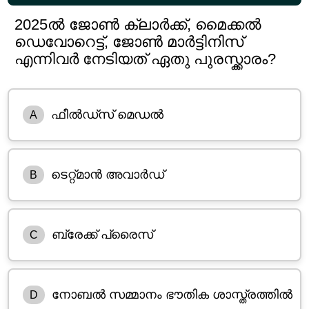
2025ൽ ജോൺ ക്ലാർക്ക്, മൈക്കൽ
ഡെവോറെട്ട്, ജോൺ മാർട്ടിനിസ്
എന്നിവർ നേടിയത് ഏതു പുരസ്ക്കാരം?
ഫീൽഡ്‌സ് മെഡൽ
A
ടെറ്റ്‌മാൻ അവാർഡ്
B
ബ്രേക്ക് പ്രൈസ്
C
നോബൽ സമ്മാനം ഭൗതിക ശാസ്ത്രത്തിൽ
D