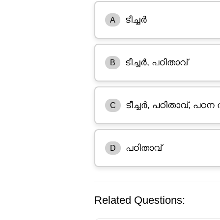
ടീച്ചർ
A
ടീച്ചർ, പഠിതാവ്
B
ടീച്ചർ, പഠിതാവ്, പഠന 
C
പഠിതാവ്
D
Related Questions: