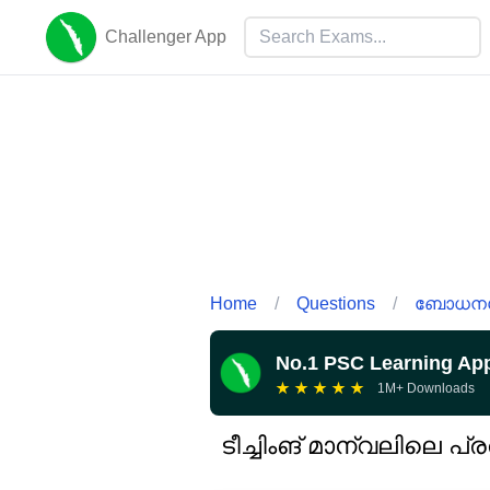
Challenger App
Home
/
Questions
/
ബോധനശാ
No.1 PSC Learning Ap
★
★
★
★
★
1M+ Downloads
ടീച്ചിംങ് മാന്വലിലെ പ