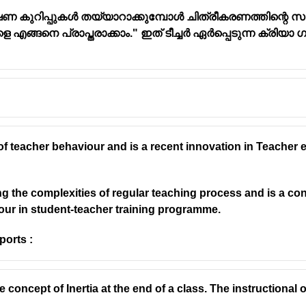
ണ കുറിപ്പുകൾ തയ്യാറാക്കുമ്പോൾ ചിത്രീകരണത്തിന്റെ
ളെ എങ്ങനെ പ്രാപ്തരാക്കാം." ഇത് ടീച്ചർ ഏർപ്പെടുന്ന ക്ര
പ്: വിലയിരുത്തൽ ഘടകങ്ങൾ
ത്തൽ:
ൽ: അധ്യാപകൻ തന്റെ പഠനപ്രക്രിയയിലെ കഴിവുകളും പരിമിത
on of teacher behaviour and is a recent innovation in Teacher
ഫലപ്രാപ്തി: സ്വീകരിച്ച പഠനതന്ത്രങ്ങൾ എത്രത്തോളം ഫലപ
ള്ള വഴികൾ: അധ്യാപനരീതികളിൽ ആവശ്യമായ മാറ്റങ്ങൾ വരുത്
ying the complexities of regular teaching process and is a co
തൽ:
our in student-teacher training programme.
യാർത്ഥികൾക്ക് ലഭിച്ച പഠനാനുഭവങ്ങളെക്കുറിച്ച് വിലയിരുത്
ports :
്തം: ഓരോ വിദ്യാർത്ഥിയുടെയും പഠനത്തിലുള്ള പങ്കാളിത്തം 
്യാർത്ഥികൾ നേടിയ അറിവും കഴിവുകളും വിലയിരുത്തുന്നു.
രങ്ങളും: പഠനവുമായി ബന്ധപ്പെട്ട വിദ്യാർത്ഥികളുടെ പ്രശ്
 concept of Inertia at the end of a class. The instructional 
ായിക്കുന്നു.