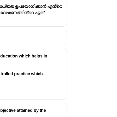
 സാധ്യത ഉപയോഗിക്കാൻ എൻ്റെ
ിയാ ഗവേഷണത്തിൻ്റെ ഏത്
ികളും തിരിച്ചറിയുന്നു.
 education which helps in
്രദമാണെന്ന് വിലയിരുത്തുന്നു.
താനും മെച്ചപ്പെടുത്താനും
ntrolled practice which
തുന്നു.
മനസ്സിലാക്കുന്നു.
നങ്ങൾ കണ്ടെത്താനും പരിഹാരം
objective attained by the