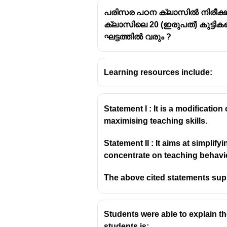
പരിസര പഠന ക്ലാസിൽ നിരീക്ഷ
ക്ലാസിലെ 20 (ഇരുപത്) കുട്ടിക
ഘട്ടത്തിൽ വരും ?
പ്രതിഫലനാത്മക കുറിപ്
Learning resources include:
അധ്യാപകന്റെ വിലയിരു
സ്വയം വിലയിരുത്ത
Statement I : It is a modificati
പ്രവർത്തനങ്ങളുടെ 
maximising teaching skills.
മെച്ചപ്പെടുത്താനു
സഹായിക്കുന്നു.
Statement II : It aims at simplif
പഠിതാവിന്റെ വിലയിരുത്
concentrate on teaching behavi
പഠനാനുഭവങ്ങൾ: വിദ്
The above cited statements sup
പഠനത്തിലെ പങ്കാളിത
പഠനനേട്ടങ്ങൾ: വിദ
പ്രശ്നങ്ങളും പരിഹാ
Students were able to explain the
നിർദ്ദേശിക്കാനും സഹ
students is: