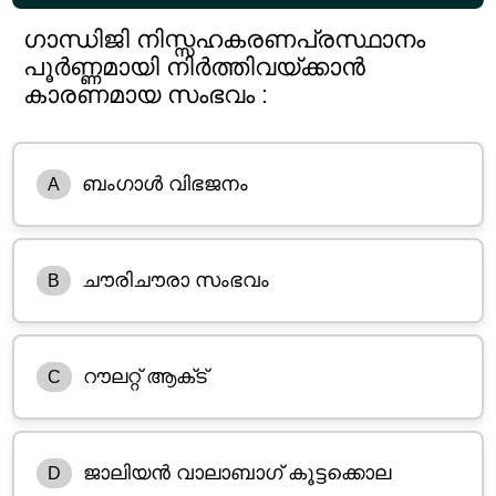
ഗാന്ധിജി നിസ്സഹകരണപ്രസ്ഥാനം
പൂർണ്ണമായി നിർത്തിവയ്ക്കാൻ
കാരണമായ സംഭവം :
ബംഗാൾ വിഭജനം
A
ചൗരിചൗരാ സംഭവം
B
റൗലറ്റ് ആക്‌ട്
C
ജാലിയൻ വാലാബാഗ് കൂട്ടക്കൊല
D