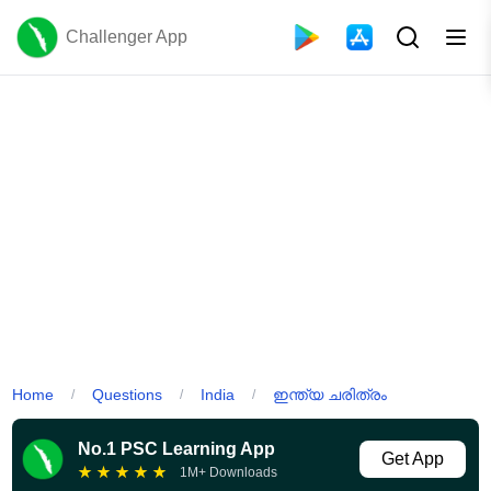
Challenger App
Home
Questions
India
ഇന്ത്യ ചരിത്രം
/
/
/
No.1 PSC Learning App
Get App
★
★
★
★
★
1M+ Downloads