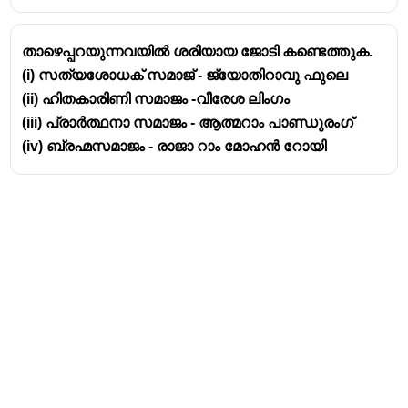
താഴെപ്പറയുന്നവയിൽ ശരിയായ ജോടി കണ്ടെത്തുക.
(i) സത്യശോധക് സമാജ് - ജ്യോതിറാവു ഫുലെ
(ii) ഹിതകാരിണി സമാജം -വീരേശ ലിംഗം
(iii) പ്രാർത്ഥനാ സമാജം - ആത്മറാം പാണ്ഡുരംഗ്
(iv) ബ്രഹ്മസമാജം - രാജാ റാം മോഹൻ റോയി