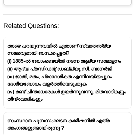
Related Questions:
താഴെ പറയുന്നവയിൽ ഏതാണ് സ്വാതന്ത്ര്യ
സമരവുമായി ബന്ധപ്പെട്ടത്?
(i) 1885-ൽ ബോംബെയിൽ നടന്ന ആദ്യ സമ്മേളനം
(ii) ആദ്യ പ്രസിഡന്റ് ഡബ്ല്യു.സി. ബാനർജി
1922 ഫെബ്രുവരി 5-ന് ഉത്തർപ്രദേശിലെ
(iii) ജാതി, മതം, പ്രാദേശികത എന്നിവയ്‌ക്കപ്പുറം
ഗോരഖ്പൂർ ജില്ലയിലുള്ള ചൗരി ചൗരാ എന്ന
ദേശീയബോധം വളർത്തിയെടുക്കുക
സ്ഥലത്ത് പ്രക്ഷോഭകാരികളായ ഒരു സംഘം
(iv) രണ്ട് ചിന്താധാരകൾ ഉയർന്നുവന്നു: മിതവാദികളും
ആളുകൾ പോലീസ് സ്റ്റേഷന് തീയിട്ടു.
തീവ്രവാദികളും
ഈ സംഭവത്തിൽ 22 പോലീസുകാർ
കൊല്ലപ്പെട്ടു.
ഈ അക്രമ സംഭവത്തിൽ അഗാധമായി
സംസ്ഥാന പുനഃസംഘടന കമ്മീഷനിൽ എത്ര
ദുഃഖിതനായ ഗാന്ധിജി, അഹിംസയിൽ (non-
അംഗങ്ങളുണ്ടായിരുന്നു ?
violence) അധിഷ്ഠിതമായ പ്രസ്ഥാനം