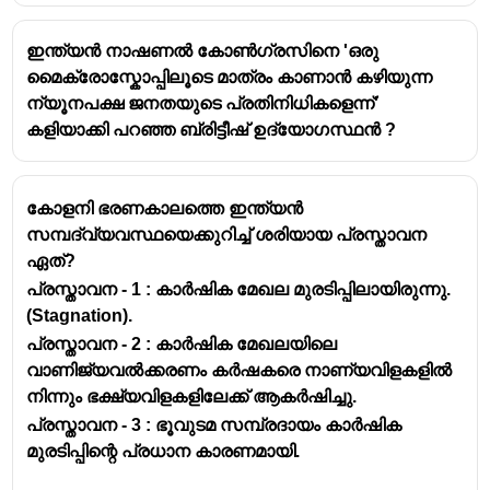
അക്രമാസക്തമായി മാറിയതിനാൽ 1922
ഇന്ത്യൻ നാഷ‌ണൽ കോൺഗ്രസിനെ 'ഒരു
ഫെബ്രുവരി 12-ന് നിസ്സഹകരണ പ്രസ്ഥാനം
മൈക്രോസ്കോപ്പിലൂടെ മാത്രം കാണാൻ കഴിയുന്ന
പൂർണ്ണമായും പിൻവലിക്കുന്നതായി പ്രഖ്യാപിച്ചു.
ന്യൂനപക്ഷ ജനതയുടെ പ്രതിനിധികളെന്ന്'
കളിയാക്കി പറഞ്ഞ ബ്രിട്ടീഷ് ഉദ്യോഗസ്ഥൻ ?
കോളനി ഭരണകാലത്തെ ഇന്ത്യൻ
സമ്പദ്വ്യവസ്ഥയെക്കുറിച്ച് ശരിയായ പ്രസ്താവന
ഏത്?
പ്രസ്താവന - 1 : കാർഷിക മേഖല മുരടിപ്പിലായിരുന്നു.
(Stagnation).
പ്രസ്താവന - 2 : കാർഷിക മേഖലയിലെ
വാണിജ്യവൽക്കരണം കർഷകരെ നാണ്യവിളകളിൽ
നിന്നും ഭക്ഷ്യവിളകളിലേക്ക് ആകർഷിച്ചു.
പ്രസ്താവന - 3 : ഭൂവുടമ സമ്പ്രദായം കാർഷിക
മുരടിപ്പിന്റെ പ്രധാന കാരണമായി.