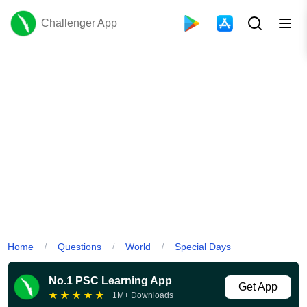
Challenger App
Home
Questions
World
Special Days
/
/
/
No.1 PSC Learning App
Get App
★
★
★
★
★
1M+ Downloads