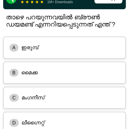
★
★
★
★
★
1M+ Downloads
താഴെ പറയുന്നവയിൽ ബ്രൗൺ
ഡയമണ്ട് എന്നറിയപ്പെടുന്നത് എന്ത് ?
ഇരുമ്പ്
A
മൈക്ക
B
മംഗനീസ്‌
C
ലീഗ്നൈറ്റ്
D