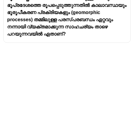
ഭൂപ്രദേശത്തെ രൂപപ്പെടുത്തുന്നതിൽ കാലാവസ്ഥയും
ഭൂരൂപീകരണ പ്രക്രിയകളും (geomorphic
processes) തമ്മിലുള്ള പരസ്‌പരബന്ധം ഏറ്റവും
നന്നായി വ്യക്തമാക്കുന്ന സാഹചര്യം താഴെ
പറയുന്നവയിൽ ഏതാണ്?