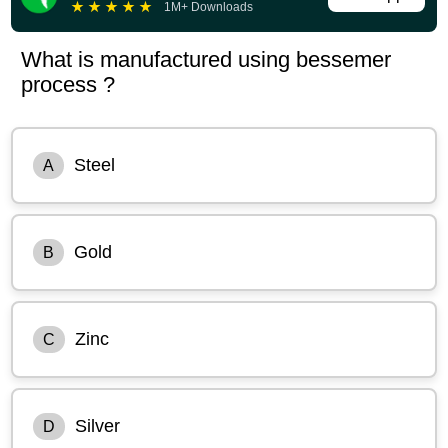
★
★
★
★
★
1M+ Downloads
What is manufactured using bessemer
process ?
Steel
A
Gold
B
Zinc
C
Silver
D