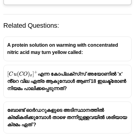
Related Questions:
A protein solution on warming with concentrated
nitric acid may turn yellow called:
+
[Cu(CO)_{x}]^{+}
[
(
)
]
C
u
CO
എന്ന കോപ്ലക്സ്‌സ് അയോണിൽ 'x'
x
ൻ്റെ വില ഏത്ര ആകുമ്പോൾ ആണ് 18 ഇലക്ട്രോൺ
നിയമം പാലിക്കപ്പെടുന്നത്?
ബോണ്ട് ഓർഡറുകളുടെ അടിസ്ഥാനത്തിൽ
ക്രമികരിക്കുമ്പോൾ താഴെ തന്നിട്ടുള്ളവയിൽ ശരിയായ
ക്രമം ഏത് ?