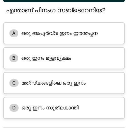
എന്താണ് പിനംഗ സബ്‌ടെറേനിയ?
ഒരു അപൂർവ്വ ഇനം ഈന്തപ്പന
A
ഒരു ഇനം മുളവൃക്ഷം
B
മത്‌സ്യങ്ങളിലെ ഒരു ഇനം
C
ഒരു ഇനം സൂര്യകാന്തി
D