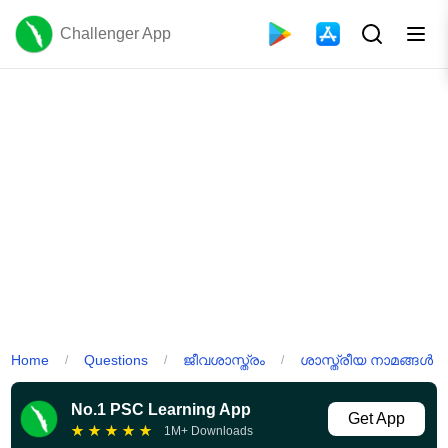
Challenger App
Home
Questions
ജീവശാസ്ത്രം
ശാസ്ത്രീയ നാമങ്ങൾ
/
/
/
No.1 PSC Learning App
Get App
★
★
★
★
★
1M+ Downloads