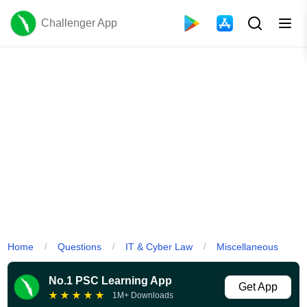
Challenger App
Home
Questions
IT & Cyber Law
Miscellaneous
/
/
/
No.1 PSC Learning App
Get App
★
★
★
★
★
1M+ Downloads