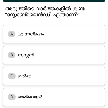
അടുത്തിടെ വാർത്തകളിൽ കണ്ട
"സ്നോബ്ലൈൻഡ്" എന്താണ്?
ഛിന്നഗ്രഹം
A
സസ്തനി
B
ഉൽക്ക
C
മാൽവെയർ
D