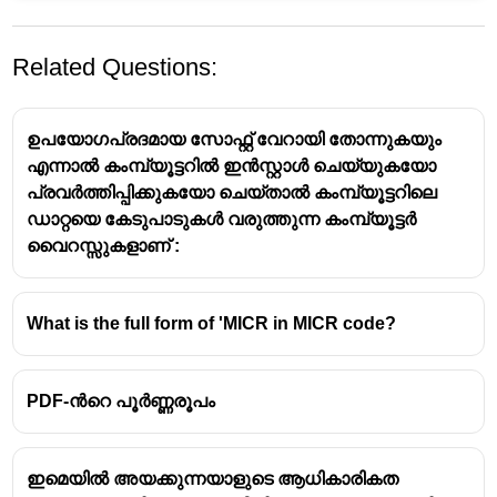
Related Questions:
ഉപയോഗപ്രദമായ സോഫ്റ്റ് വേറായി തോന്നുകയും
എന്നാൽ കംമ്പ്യൂട്ടറിൽ ഇൻസ്റ്റാൾ ചെയ്യുകയോ
പ്രവർത്തിപ്പിക്കുകയോ ചെയ്‌താൽ കംമ്പ്യൂട്ടറിലെ
ഡാറ്റയെ കേടുപാടുകൾ വരുത്തുന്ന കംമ്പ്യൂട്ടർ
വൈറസ്സുകളാണ് :
"സ്നോബ്ലൈൻഡ്" എന്നത് ഒരു
മാൽവെയർ
ആണ്.
സ്നോബ്ലൈൻഡ്' എന്നത് ഒരുതരം
What is the full form of 'MICR in MICR code?
വിവിധോദ്ദേശ്യ മാൽവെയർ (multi-purpose
malware)
ആണ്.
ഇത് കമ്പ്യൂട്ടർ നെറ്റ്‌വർക്കുകളിലേക്കും
PDF-ൻറെ പൂർണ്ണരൂപം
ഡാറ്റാബേസുകളിലേക്കും അനധികൃതമായി
കടന്നുകയറാൻ ഉപയോഗിക്കുന്നു.
ഹാക്കർമാർ ഈ മാൽവെയർ ഉപയോഗിച്ച്
ഇമെയിൽ അയക്കുന്നയാളുടെ ആധികാരികത