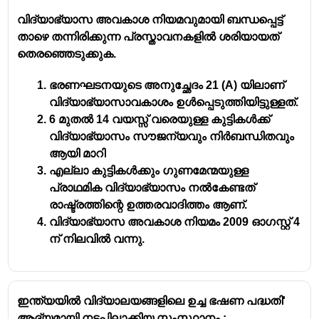
14 വയസ്സുവരെയുള്ള കുട്ടികൾക്ക്
വിദ്യാഭ്യാസ അവകാശ നിയമവുമായി ബന്ധപ്പെട്ട്
സൗജന്യവും
നിർബന്ധിതവുമായ വിദ്യാ
താഴെ തന്നിരിക്കുന്ന പ്രസ്താവനകളിൽ ശരിയായത്
ഭ്യാസം മാതൃഭാഷയിൽ നൽകുക
തെരഞ്ഞെടുക്കുക.
നയീ താലിം പദ്ധതിയെക്കുറിച്ച് പഠിക്കാൻ
നിയോഗിക്കപ്പെട്ട കമ്മിറ്റി -
ഡോ. സക്കീർ
ഭരണഘടനയുടെ അനുച്ഛേദം 21 (A) യിലാണ്
ഹുസൈൻ കമ്മിറ്റി
വിദ്യാഭ്യാസാവകാശം ഉൾപ്പെടുത്തിയിട്ടുള്ളത്.
ഡോ. സക്കീർ ഹുസൈൻ കമ്മിറ്റി റിപ്പോർട്ട്
6 മുതൽ 14 വയസ്സ് വരെയുള്ള കുട്ടികൾക്ക്
സമർപ്പിച്ചത് -
1938
വിദ്യാഭ്യാസം സൗജന്യവും നിർബന്ധിതവും
ആയി മാറി
എല്ലാ കുട്ടികൾക്കും ഗുണമേന്മയുള്ള
പ്രാഥമിക വിദ്യാഭ്യാസം നൽകേണ്ടത്
രാഷ്ട്രത്തിന്റെ ഉത്തരവാദിത്തം ആണ്.
വിദ്യാഭ്യാസ അവകാശ നിയമം 2009 ഓഗസ്റ്റ് 4
ന് നിലവിൽ വന്നു.
ഇന്ത്യയിൽ വിദ്യാലയങ്ങളിലെ ഉച്ച ഭഷണ പദ്ധതി'
ആദ്യമായി നടപ്പിലാക്കിയ സംസ്ഥാനം :