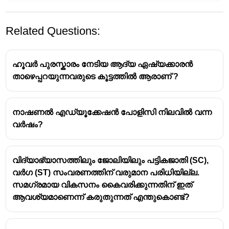
Related Questions:
ഹൂവർ പുരസ്കാരം നേടിയ ആദ്യ ഏഷ്യക്കാരൻ
താഴെപ്പറയുന്നവരുടെ കൂട്ടത്തിൽ ആരാണ് ?
വാർധാ വിദ്യാഭ്യാസ പദ്ധതി
നാഷണൽ എഡ്യൂക്കേഷൻ പോളിസി നിലവിൽ വന്ന
1937-ൽ ഗാന്ധിജി മുന്നോട്ടു വച്ച
വർഷം?
വിദ്യാഭ്യാസ പദ്ധതി -
വാർധാ വിദ്യാഭ്യാസ
പദ്ധതി
വാർധാ വിദ്യാഭ്യാസ പദ്ധതിയുടെ ലക്ഷ്യം -
വിദ്യാഭ്യാസത്തിലും ജോലിയിലും പട്ടികജാതി (SC),
തൊഴിലധിഷ്ഠിത വിദ്യാഭ്യാസം
വർഗ (ST) സംവരണത്തിന് വരുമാന പരിധിയില്ല.
“
നയി താലിം" (അടിസ്ഥാന വിദ്യാഭ്യാസം)
സമഗ്രമായ വികസനം കൈവരിക്കുന്നതിന് ഇത്
എന്ന വിദ്യാഭ്യാസ പദ്ധതി മുന്നോട്ട് വച്ച
ആവശ്യമാണെന്ന് കരുതുന്നത് എന്തുകൊണ്ട്?
നേതാവ് -
മഹാത്മാഗാന്ധി
നയീ താലിം പദ്ധതിയുടെ ലക്ഷ്യം -
8 മുതൽ