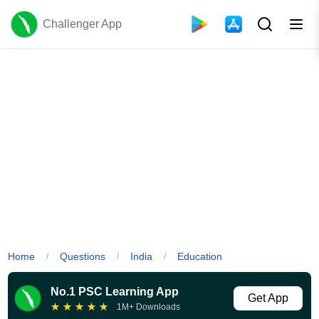
Challenger App
Home
Questions
India
Education
/
/
/
No.1 PSC Learning App
Get App
★
★
★
★
★
1M+ Downloads