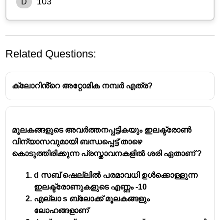
103
D
Related Questions:
ക്ലോറിൻ്റെ അറ്റോമിക നമ്പർ എത്ര?
മൂലകങ്ങളുടെ അവർത്തനപ്പട്ടികയും ഇലക്ട്രോൺ
Lawrencium (Lr)
വിന്യാസവുമായി ബന്ധപ്പെട്ട് താഴെ
കൊടുത്തിരിക്കുന്ന പ്രസ്താവനകളിൽ ശരി ഏതാണ് ?
Atomic Number and Position
d സബ് ഷെല്ലിൽ പരമാവധി ഉൾക്കൊള്ളുന്ന
Lawrencium has an
atomic number of 103
.
ഇലക്ട്രോണുകളുടെ എണ്ണം -10
It is the
last member of the actinide series
in the
എല്ലാ s ബ്ലോക്ക് മൂലകങ്ങളും
periodic table.
ലോഹങ്ങളാണ്
The actinides are a group of 15 metallic