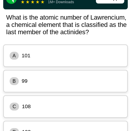
★
★
★
★
★
1M+ Downloads
What is the atomic number of Lawrencium,
a chemical element that is classified as the
last member of the actinides?
101
A
99
B
108
C