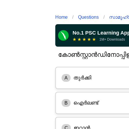
Home
/
Questions
/
സാമൂഹ്യ 
No.1 PSC Learning Ap
★
★
★
★
★
1M+ Downloads
കോൺസ്റ്റാൻഡിനോപ്പിളി
തുർക്കി
A
ഐർലണ്ട്
B
ഇറാൻ
C