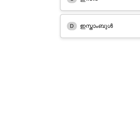
ഇസ്താംബുൾ
D
കോൺസ്റ്റാന്റിനോപ്പിൾ
മധ്യധരണ്യാഴിക്കും കര
കോൺസ്റ്റാൻ്റിനോപ്പിൾ സ
റോമൻ ചക്രവർത്തിയായ ക