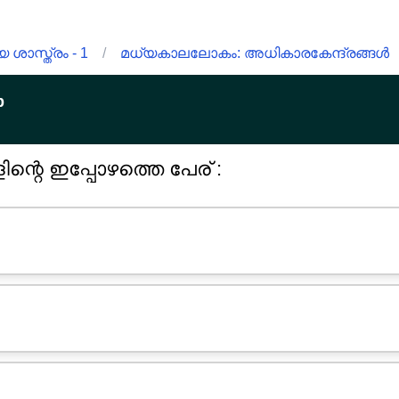
ശാസ്ത്രം - 1
/
മധ്യകാലലോകം: അധികാരകേന്ദ്രങ്ങൾ
p
ന്റെ ഇപ്പോഴത്തെ പേര് :