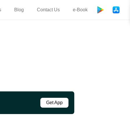
s
Blog
Contact Us
e-Book
Get App