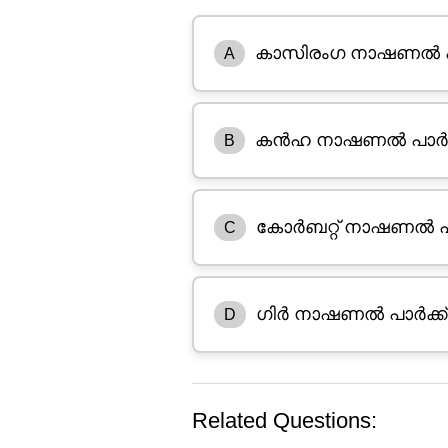
കാസിരംഗ നാഷണൽ പാ
A
കൻഹ നാഷണൽ പാർക്
B
കോർബറ്റ് നാഷണൽ പാ
C
ഗിർ നാഷണൽ പാർക്ക്
D
Related Questions: