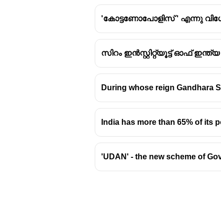
'കോട്ടണോപോളിസ് ' എന്നു വിശേഷ
സിറം ഇൻസ്റ്റിറ്റ്യൂട്ട് ഓഫ് ഇന്ത്
ഹെയ്‌ലി ദേശീയോദ്യാനം
During whose reign Gandhara S
ഇന്ത്യയിലെ ആദ്യത്തെ
1936-ലാണ് സ്ഥാപിതമാ
പ്രശസ്ത വേട്ടക്കാരനും,
India has more than 65% of its 
എന്നാണ് നിലവിൽ അറിയപ
ഉത്തരാഖണ്ഡിലെ നൈനിറ്റ
വംശനാശഭീഷണി നേരിടുന്
'UDAN' - the new scheme of Gove