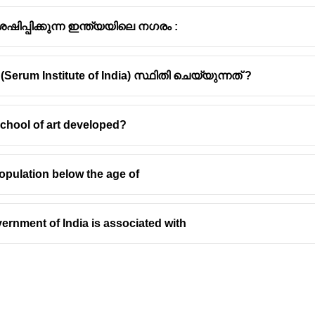
ിപ്പിക്കുന്ന ഇന്ത്യയിലെ നഗരം :
യ (Serum Institute of India) സ്ഥിതി ചെയ്യുന്നത് ?
chool of art developed?
 ദേശീയോദ്യാനം ഹെയ്‌ലി ദേശീയോദ്യാനമാണ്
യത്
മൃഗസ്നേഹിയും,എഴുത്തുകാരനുമായ ജിം കോർബറ്റിന്റെ പേരിൽ 
population below the age of
്പെടുന്നത്
ാൾ ജില്ലയിലാണ് സ്ഥിതി ചെയ്യുന്നത്.
ന ബംഗാൾ കടുവകളെ സംരക്ഷിക്കുന്നതിനുള്ള നടപടികൾക്ക്
rnment of India is associated with