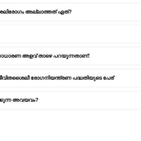
ൈലിരോഗം അല്ലാത്തത് ഏത്?
 സാധാരണ അളവ് താഴെ പറയുന്നതാണ്:
ജീവിതശൈലീ രോഗനിയന്ത്രണ പദ്ധതിയുടെ പേര്
ക്കുന്ന അവയവം?