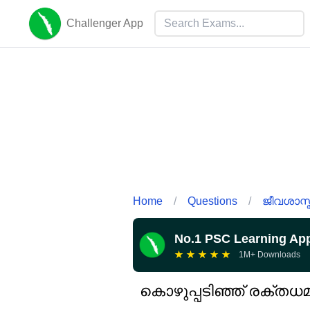
Challenger App
Home
/
Questions
/
ജീവശാസ്ത
No.1 PSC Learning Ap
★
★
★
★
★
1M+ Downloads
കൊഴുപ്പടിഞ്ഞ് രക്തധ