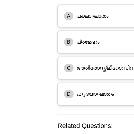
പക്ഷാഘാതം
A
പ്രമേഹം
B
അതിരോസ്ക്ലീറോസിസ
C
ഹൃദയാഘാതം
D
Related Questions: