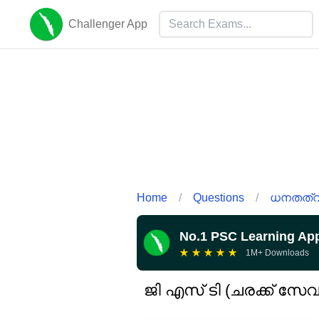
Challenger App
Home
/
Questions
/
ധനതത്വ 
No.1 PSC Learning Ap
★
★
★
★
★
1M+ Downloads
ജി എസ് ടി (ചരക്ക് സ