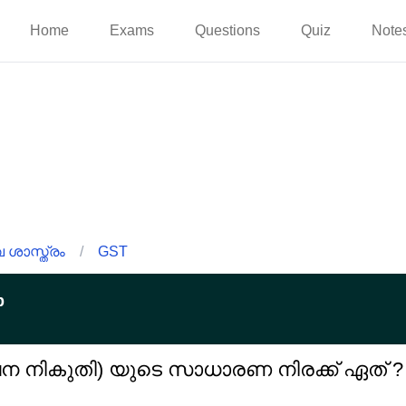
Home
Exams
Questions
Quiz
Note
ശാസ്ത്രം
/
GST
p
േവന നികുതി) യുടെ സാധാരണ നിരക്ക് ഏത് ?