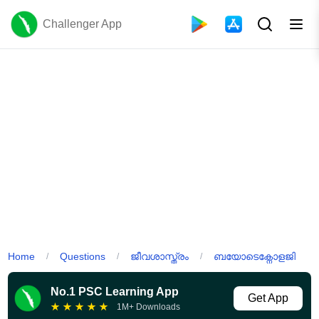
Challenger App
Home
Questions
ജീവശാസ്ത്രം
ബയോടെക്നോളജി
/
/
/
No.1 PSC Learning App
Get App
★
★
★
★
★
1M+ Downloads