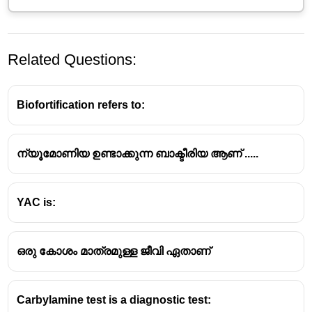
Related Questions:
Biofortification refers to:
ന്യൂമോണിയ ഉണ്ടാക്കുന്ന ബാക്ടീരിയ ആണ് .....
സസ്യ ടിഷ്യു കൾച്ചറിൽ
സൈറ്റോകൈനിൻ്റെ പങ്ക്
YAC is:
സൈറ്റോകൈനിനുകൾ
സസ്യ
ഹോർമോണുകളുടെ
ഒരു പ്രധാന
വിഭാഗമാണ്, ഇവ പ്രധാനമായും
കോശ
ഒരു കോശം മാത്രമുള്ള ജീവി ഏതാണ്
വിഭജനത്തെ (സൈറ്റോകൈനിസിസ്)
പ്രോത്സാഹിപ്പിക്കുന്നു.
പ്ലാന്റ് ടിഷ്യു കൾച്ചർ മീഡിയയിൽ,
Carbylamine test is a diagnostic test:
സൈറ്റോകൈനിൻ്റെ പ്രധാന പങ്ക്
ചീനപ്പു