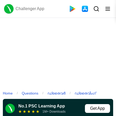
Challenger App
Home
Questions
ഡ്രൈവർ
ഡ്രൈവിംഗ്
/
/
/
No.1 PSC Learning App
Get App
★
★
★
★
★
1M+ Downloads