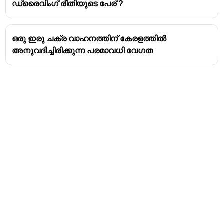
സുരക്ഷ ഉറപ്പാക്കാനും അപകടങ്ങൾ
ഡ്രൈവിംഗ് രീതിയുടെ പേര് ?
ഒഴിവാക്കാനും സഹായിക്കുന്നു.
ലൈസൻസ്:
കെട്ടി വലിക്കുന്നതിന് പ്രത്യേക
ലൈസൻസ് ആവശ്യമില്ലെങ്കിലും,
ഒരു ഇരു ചക്ര വാഹനത്തിന് കേരളത്തിൽ
വാഹനങ്ങൾ ഓടിക്കാൻ സാധുവായ
അനുവദിച്ചിരിക്കുന്ന പരമാവധി വേഗത
ഡ്രൈവിംഗ് ലൈസൻസ് ഉണ്ടായിരിക്കണം.
ഉപകരണങ്ങൾ:
കെട്ടി വലിക്കുന്നതിന്
ഉപയോഗിക്കുന്ന കയറോ ചെയിനോ വളരെ
ബലമുള്ളതായിരിക്കണം. ഇവ
പൊട്ടിപ്പോകാനുള്ള സാധ്യത
കണക്കിലെടുക്കണം.
യാത്രക്കാരുടെ സുരക്ഷ:
കെട്ടി വലിക്കപ്പെടുന്ന വാഹനത്തിൽ
യാത്രക്കാർ പാടില്ല. കെട്ടി വലിക്കപ്പെടുന്ന
വാഹനം കേടായതോ സുരക്ഷിതമല്ലാത്തതോ
ആകാം.
രണ്ട് വാഹനങ്ങൾക്കിടയിൽ ആവശ്യത്തിന്
Address