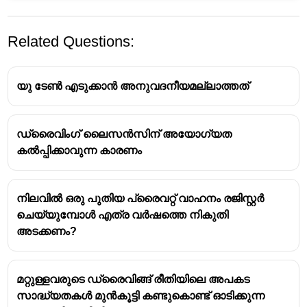
Related Questions:
യു ടേൺ എടുക്കാൻ അനുവദനീയമല്ലാത്തത്
ഡ്രൈവിംഗ് ലൈസൻസിന് അയോഗ്യത
കൽപ്പിക്കാവുന്ന കാരണം
വാഹനം കെട്ടി വലിക്കുമ്പോൾ
ശ്രദ്ധിക്കേണ്ട കാര്യങ്ങൾ
നിലവിൽ ഒരു പുതിയ പ്രൈവറ്റ് വാഹനം രജിസ്റ്റർ
പൊതുവായ നിയമങ്ങൾ:
ചെയ്യുമ്പോൾ എത്ര വർഷത്തെ നികുതി
അടക്കണം?
വേഗത പരിധി:
ഒരു വാഹനത്തെ കെട്ടി
വലിക്കുമ്പോൾ, സാധാരണയായി പരമാവധി
വേഗത
25 കിലോമീറ്റർ/മണിക്കൂർ
ആയി
മറ്റുള്ളവരുടെ ഡ്രൈവിങ്ങ് രീതിയിലെ അപകട
നിജപ്പെടുത്തിയിട്ടുണ്ട്. ഇത് റോഡുകളിലെ
സാദ്ധ്യതകൾ മുൻകൂട്ടി കണ്ടുകൊണ്ട് ഓടിക്കുന്ന