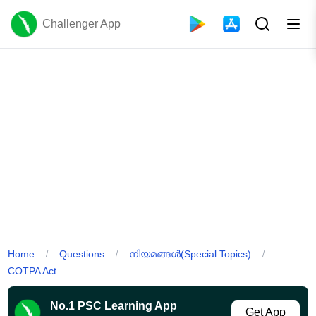
Challenger App
Home
Questions
നിയമങ്ങൾ(Special Topics)
/
/
/
COTPA Act
No.1 PSC Learning App
Get App