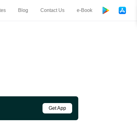
tes
Blog
Contact Us
e-Book
Get App