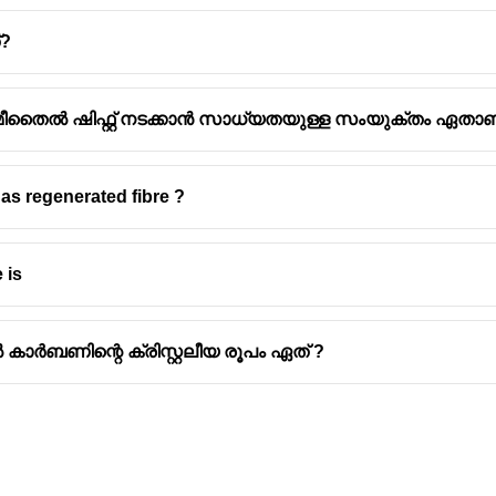
്?
ീതൈൽ ഷിഫ്റ്റ്‌ നടക്കാൻ സാധ്യതയുള്ള സംയുക്തം ഏതാ
ഒരു പ്രകൃതിദത്ത പോളിമർ (natural polymer) ആണ്.
mer) ആണ് ഐസോപ്രീൻ. ഐസോപ്രീനിൻ്റെ രാസനാമം 2-met
as regenerated fibre ?
ോപ്രീൻ തന്മാത്രകളുടെ ഒരു നീണ്ട ശൃംഖലയാണ്. ഈ പ
പെടുന്നു.
 is
കാർബണിന്റെ ക്രിസ്റ്റലീയ രൂപം ഏത് ?