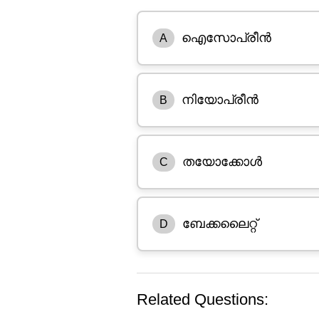
ഐസോപ്രീൻ
A
നിയോപ്രീൻ
B
തയോക്കോൾ
C
ബേക്കലൈറ്റ്
D
Related Questions: