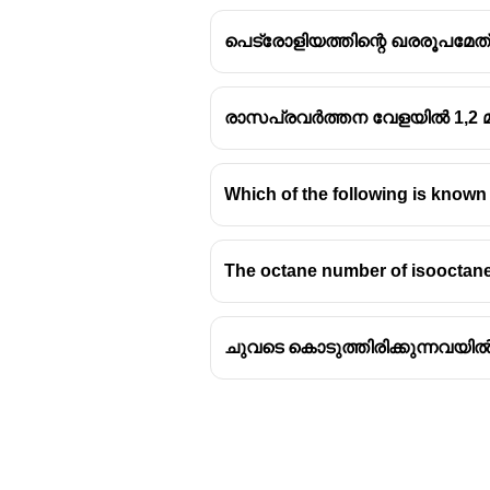
പെട്രോളിയത്തിന്റെ ഖരരൂപമേത
രാസപ്രവർത്തന വേളയിൽ 1,2 മ
പ്രകൃതിദത്ത റബ്ബർ എന്നത് 
ഇതിൻ്റെ മോണോമെർ (mono
Which of the following is known 
എന്നാണ്.
പ്രകൃതിദത്ത റബ്ബർ, ഐസ
(polyisoprene) എന്നും അറിയപ്
The octane number of isooctane
ചുവടെ കൊടുത്തിരിക്കുന്നവയിൽ 