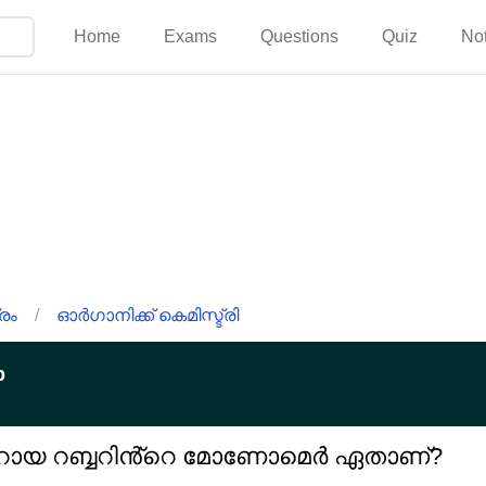
Home
Exams
Questions
Quiz
No
രം
/
ഓർഗാനിക്ക് കെമിസ്ട്രി
p
െറായ റബ്ബറിൻ്റെ മോണോമെർ ഏതാണ്?