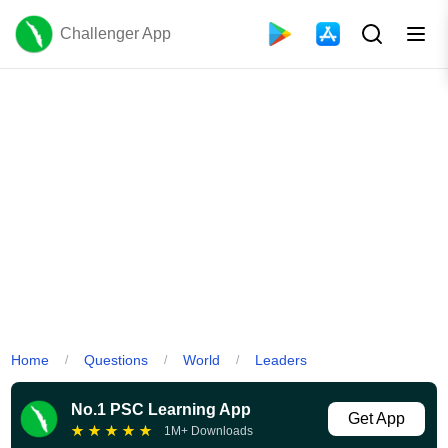
Challenger App
Home
Questions
World
Leaders
/
/
/
No.1 PSC Learning App
Get App
★
★
★
★
★
1M+ Downloads