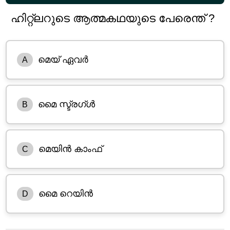
ഹിറ്റ്ലറുടെ ആത്മകഥയുടെ പേരെന്ത് ?
മെയ് ഏവർ
A
മൈ സ്ട്രഗ്ൾ
B
മെയിൻ കാംഫ്
C
മൈ റെയിൻ
D