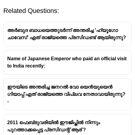
Related Questions:
അർബുദ ബാധയെത്തുടർന്ന് അന്തരിച്ച 'ഹ്യൂഗോ
ചാവേസ്' ഏത് രാജ്യത്തെ പ്രസിഡണ്ട് ആയിരുന്നു?
Name of Japanese Emperor who paid an official visit
to India recently:
ഈയിടെ അന്തരിച്ച ജനറൽ വോ യെൻയുയെൻ
ഗിയാപ്പ് ഏത് രാജ്യത്തെ വിപ്ലവ നേതാവായിരുന്നു?
-
2011 ഫെബ്രുവരിയിൽ ഈജിപ്തിൽ നിന്നും
പുറത്താക്കപ്പെട്ട പ്രസിഡന്റ് ആര് ?