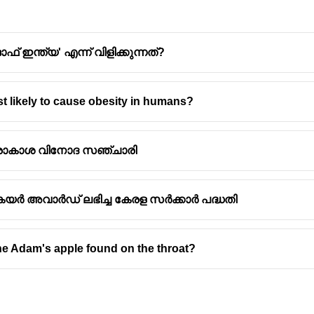
്ത്യ' എന്ന് വിളിക്കുന്നത്?
ast likely to cause obesity in humans?
്ങളെ കുട്ടിയോജിപ്പിക്കുന്ന സ്പേസ് ഡോക്കിംഗ് ലക്ഷ്യമിട്
രമായി വിക്ഷേപിച്ചു.
രാകാശ വിനോദ സഞ്ചാരി
ഹങ്ങളാണ് വിക്ഷേപിച്ചത്.
ർ അവാർഡ് ലഭിച്ച കേരള സർക്കാർ പദ്ധതി
the Adam's apple found on the throat?