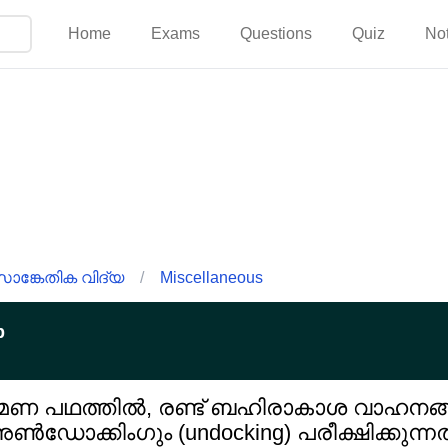
Home
Exams
Questions
Quiz
No
സാങ്കേതിക വിദ്യ
/
Miscellaneous
p
ഭ്രമണ പഥത്തിൽ, രണ്ട് ബഹിരാകാശ വാഹനങ
അൺഡോക്കിംഗും (undocking) പരീക്ഷിക്കുന്നത