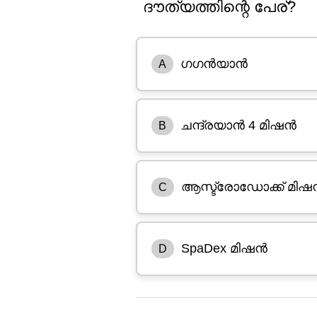
ദൗത്യത്തിന്റെ പേര്?
ഗഗൻയാൻ
A
ചന്ദ്രയാൻ 4 മിഷൻ
B
ആസ്ട്രോഡോക്ക് മിഷ
C
SpaDex മിഷൻ
D