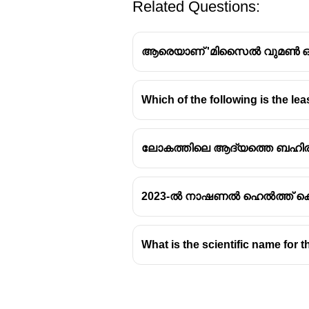
Related Questions:
ആരെയാണ് 'മിസൈൽ വുമൺ ഓഫ് ഇന
Which of the following is the le
ബഹിരാകാശത്ത് വച്ച് ഉപഗ്രഹങ
പിഎസ്എൽവി റോക്കറ്റ് വിജയക
ലോകത്തിലെ ആദ്യത്തെ ബഹി
പേസർ, ടാർജറ്റ് എന്നീ ഉപഗ്ര
2023-ൽ നാഷണൽ ഹെൽത്ത് കെയ
What is the scientific name for 