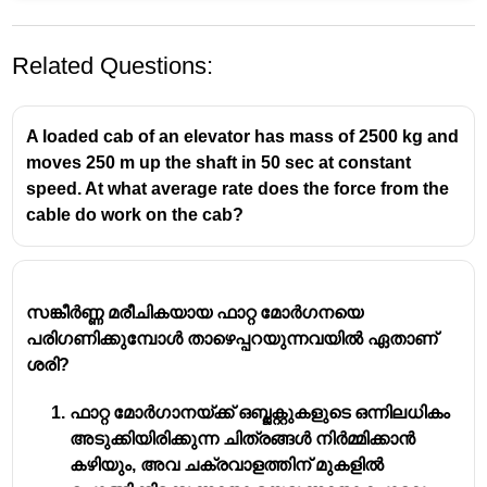
Related Questions:
A loaded cab of an elevator has mass of 2500 kg and
moves 250 m up the shaft in 50 sec at constant
speed. At what average rate does the force from the
cable do work on the cab?
സൂര്യപ്രകാശത്തിൽ അടങ്ങിയിരിക്കുന്ന
വ്യത്യസ്ത തരംഗ ദൈർഘ്യങ്ങളുള്ള വർണ്ണങ്ങൾ
അന്തരീക്ഷത്തിലെ വായു തന്മാത്രകളുമായി
സങ്കീർണ്ണ മരീചികയായ ഫാറ്റ മോർഗനയെ
കൂട്ടിയിടിക്കുമ്പോൾ ഉണ്ടാകുന്ന പ്രതിഭാസമാണ്
പരിഗണിക്കുമ്പോൾ താഴെപ്പറയുന്നവയിൽ ഏതാണ്
വിസരണം (Scattering)
.
ശരി?
സൂര്യപ്രകാശം ഭൂമിയുടെ അന്തരീക്ഷത്തിലേക്ക്
ഫാറ്റ മോർഗാനയ്ക്ക് ഒബ്ജക്റ്റുകളുടെ ഒന്നിലധികം
കടക്കുമ്പോൾ, അന്തരീക്ഷത്തിലുള്ള ചെറിയ
അടുക്കിയിരിക്കുന്ന ചിത്രങ്ങൾ നിർമ്മിക്കാൻ
വാതക തന്മാത്രകളിലും പൊടിപടലങ്ങളിലും തട്ടി
കഴിയും, അവ ചക്രവാളത്തിന് മുകളിൽ
പ്രകാശം നാലുപാടുകളിലേക്കും