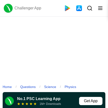
Challenger App
Home
Questions
Science
Physics
/
/
/
No.1 PSC Learning App
Get App
★
★
★
★
★
1M+ Downloads