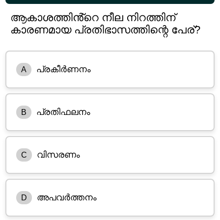
ആകാശത്തിൻ്റെ നീല നിറത്തിന്
കാരണമായ പ്രതിഭാസത്തിന്റെ പേര്?
പ്രകീർണനം
A
പ്രതിഫലനം
B
വിസരണം
C
അപവർത്തനം
D