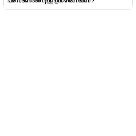
പ്രസരണത്തിനുള്ള ഉദാഹരണമാണ് ?
Address
Valamkottil Towers,
Judgemukku,
Download Challenger App
Thrikkakara PO