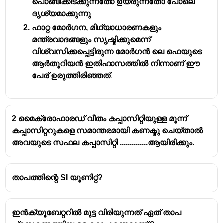
പൊങ്ങിക്കിടക്കുന്നതോ ഉയരുന്നതോ പോലെ
ചിതറിപ്പോകുന്നു. ഇതിനെയാണ് വിസരണം എന്ന്
ദൃശ്യമാക്കുന്നു
വിളിക്കുന്നത്.
ഫാറ്റ മോർഗന, മിഥ്യാധാരണകളും
സൂര്യപ്രകാശത്തിലെ ഏഴ് നിറങ്ങളിൽ
മന്ത്രവാദങ്ങളും സൃഷ്ടിക്കുമെന്ന്
(VIBGYOR) തരംഗദൈർഘ്യം (Wavelength)
വിശ്വസിക്കപ്പെട്ടിരുന്ന മോർഗൻ ലെ ഫെയുടെ
കുറഞ്ഞ നിറങ്ങളാണ് നീലയും വയലറ്റും.
ആർതൂറിയൻ ഇതിഹാസത്തിൽ നിന്നാണ് ഈ
തരംഗദൈർഘ്യം കുറഞ്ഞ നിറങ്ങൾക്ക് കൂടുതൽ
പേര് ഉരുത്തിരിഞ്ഞത്.
വിസരണം സംഭവിക്കുന്നത് കൊണ്ട് നീല നിറം
അന്തരീക്ഷത്തിൽ മുഴുവൻ പടർന്നുനിൽക്കുന്നു.
നമ്മുടെ കണ്ണുകൾക്ക് വയലറ്റ് നിറത്തേക്കാൾ നീല
2 മൈക്രോഫാരഡ് വീതം കപ്പാസിറ്റിയുള്ള മൂന്ന്
നിറം കൂടുതൽ തിരിച്ചറിയാൻ
കപ്പാസിറ്ററുകളെ സമാന്തരമായി കണക്ടു ചെയ്താൽ
കഴിയുന്നതുകൊണ്ടാണ് ആകാശം നമുക്ക്
അവയുടെ സഫല കപ്പാസിറ്റി ..............ആയിരിക്കും.
നീലയായി അനുഭവപ്പെടുന്നത്.
താപത്തിന്റെ SI യൂണിറ്റ്?
ഇൻക്യൂബേറ്ററിൽ മുട്ട വിരിയുന്നത് ഏത് താപ