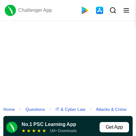
Challenger App
Home
Questions
IT & Cyber Law
Attacks & Crime
/
/
/
No.1 PSC Learning App
Get App
★
★
★
★
★
1M+ Downloads