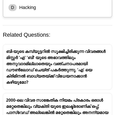
Hacking
D
Related Questions:
ബി-യുടെ കമ്പ്യൂട്ടറിൽ സൂക്ഷിച്ചിരിക്കുന്ന വിവരങ്ങൾ
മിസ്റ്റർ 'എ' 'ബി' യുടെ അഭാവത്തിലും
അനുവാദമില്ലാതെയും വഞ്ചനാപരമായി
ഡൗൺലോഡ് ചെയ്ത് പകർത്തുന്നു. 'എ' യെ
ക്രിമിനൽ ബാധ്യതയ്ക്ക് വിധേയനാക്കാൻ
കഴിയുമോ?
2000-ലെ വിവര സാങ്കേതിക നിയമം പ്രകാരം ഒരാൾ
മറ്റേതെങ്കിലും വ്യക്തി യുടെ ഇലക്ട്രോണിക് ഒപ്പ്,
പാസ്‌വേഡ് അല്ലെങ്കിൽ മറ്റേതെങ്കിലും അനന്യമായ