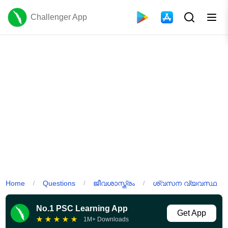
Challenger App
Home
Questions
ജീവശാസ്ത്രം
ശ്വസന വ്യവസ്ഥ
/
/
/
No.1 PSC Learning App
Get App
★
★
★
★
★
1M+ Downloads